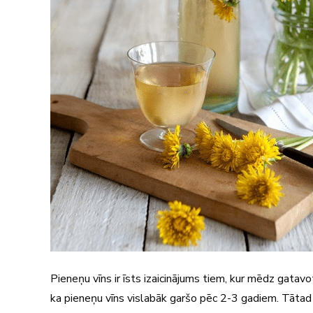
Pieneņu vīns ir īsts izaicinājums tiem, kur mēdz gatavo
ka pieneņu vīns vislabāk garšo pēc 2-3 gadiem. Tātad 