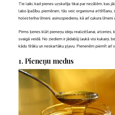
Tie laiki, kad pienes uzskatīja tikai par nezālēm, kas 
labo īpašību, piemēram, tās veic organisma attīrīšanu,
holesterīna līmeni, asinsspiedienu, kā arī cukura līmeni 
Pirms ķeries klāt pieneņu ideju realizēšanai, atceries, k
svaigā veidā. No ziediem ir jādabūj laukā visi kukaiņi, 
kādu tīrāku un neskartāku pļavu. Pienenēm piemīt arī v
1. Pieneņu medus