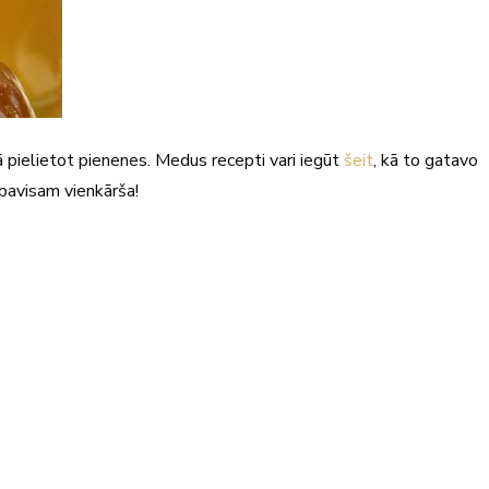
 pielietot pienenes. Medus recepti vari iegūt
šeit
, kā to gatavo
 pavisam vienkārša!