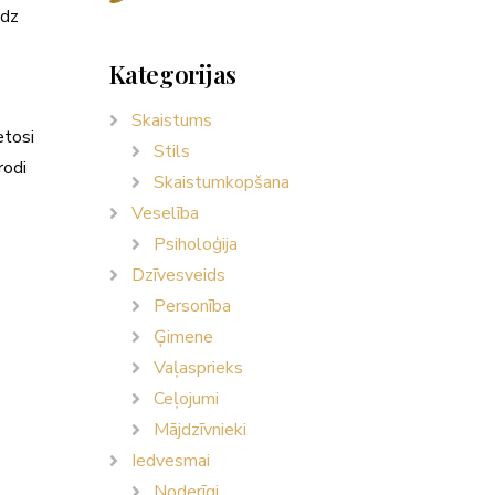
udz
Kategorijas
Skaistums
etosi
Stils
rodi
Skaistumkopšana
Veselība
Psiholoģija
Dzīvesveids
Personība
Ģimene
Vaļasprieks
Ceļojumi
Mājdzīvnieki
Iedvesmai
Noderīgi