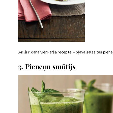
Arī šī ir gana vienkārša recepte – pļavā salasītās pien
3. Pieneņu smūtijs