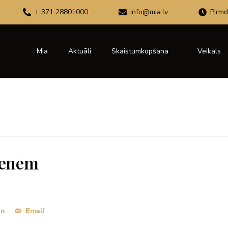
+ 371 28801000
info@mia.lv
Pirmd
Mia
Aktuāli
Skaistumkopšana
Veikals
enenēm
In
Email