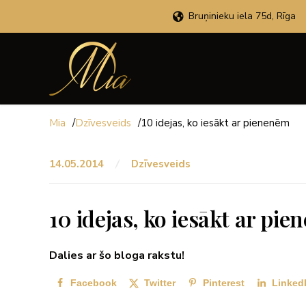
Bruņinieku iela 75d, Rīga
Mia
/
Dzīvesveids
/
10 idejas, ko iesākt ar pienenēm
14.05.2014
Dzīvesveids
10 idejas, ko iesākt ar pi
Dalies ar šo bloga rakstu!
Facebook
Twitter
Pinterest
Linked