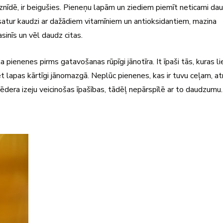
jāiznīdē, ir beigušies. Pieneņu lapām un ziediem piemīt neticami da
 satur kaudzi ar dažādiem vitamīniem un antioksidantiem, mazina
asinīs un vēl daudz citas.
a pienenes pirms gatavošanas rūpīgi jānotīra. It īpaši tās, kuras li
bet lapas kārtīgi jānomazgā. Neplūc pienenes, kas ir tuvu ceļam, at
ēdera izeju veicinošas īpašības, tādēļ nepārspīlē ar to daudzumu.