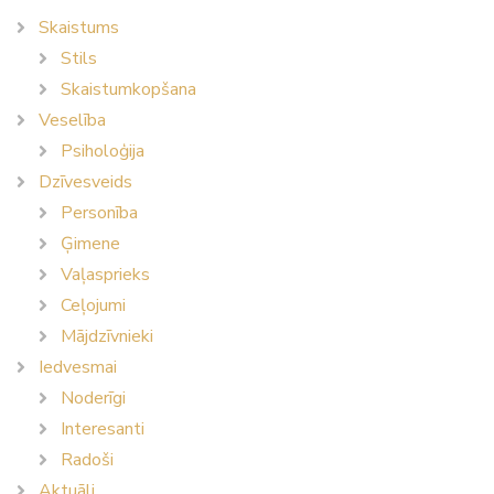
Skaistums
Stils
Skaistumkopšana
Veselība
Psiholoģija
Dzīvesveids
Personība
Ģimene
Vaļasprieks
Ceļojumi
Mājdzīvnieki
Iedvesmai
Noderīgi
Interesanti
Radoši
Aktuāli