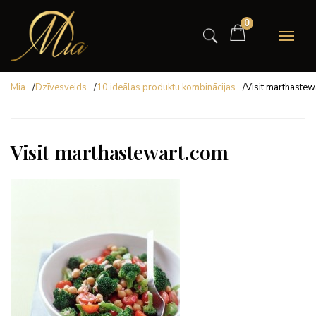
0
Mia
/
Dzīvesveids
/
10 ideālas produktu kombinācijas
/
Visit marthastew
Visit marthastewart.com