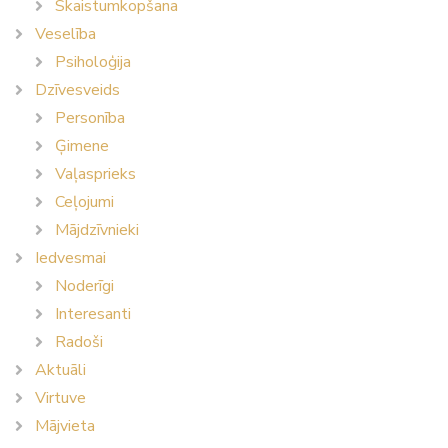
Skaistumkopšana
Veselība
Psiholoģija
Dzīvesveids
Personība
Ģimene
Vaļasprieks
Ceļojumi
Mājdzīvnieki
Iedvesmai
Noderīgi
Interesanti
Radoši
Aktuāli
Virtuve
Mājvieta