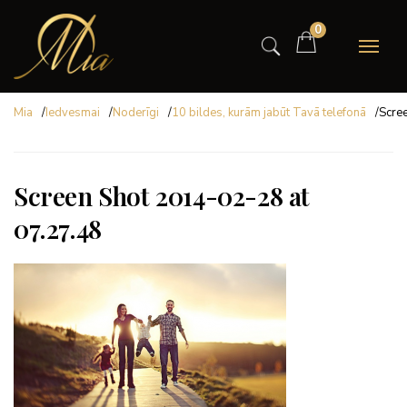
0
Mia
/
Iedvesmai
/
Noderīgi
/
10 bildes, kurām jabūt Tavā telefonā
/
Scre
Screen Shot 2014-02-28 at
07.27.48