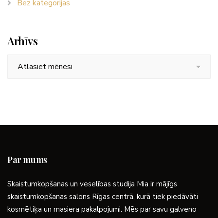
Bez kategorijas
Arhīvs
Arhīvs
Par mums
Skaistumkopšanas un veselības studija Mia ir mājīgs
skaistumkopšanas salons Rīgas centrā, kurā tiek piedāvāti
kosmētiķa un masiera pakalpojumi. Mēs par savu galveno