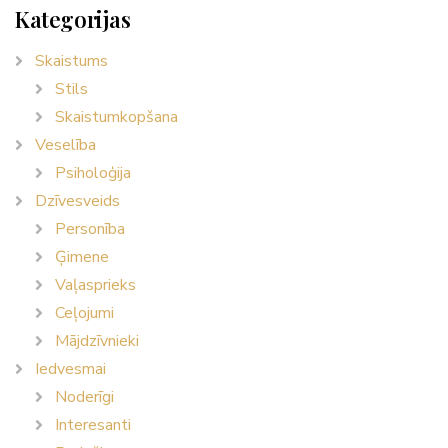
Kategorijas
Skaistums
Stils
Skaistumkopšana
Veselība
Psiholoģija
Dzīvesveids
Personība
Ģimene
Vaļasprieks
Ceļojumi
Mājdzīvnieki
Iedvesmai
Noderīgi
Interesanti