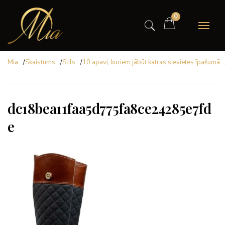
0
Mia
/
Skaistums
/
Stils
/
10 apavi, kuriem jābūt katras sievietes īpašumā
dc18bea11faa5d775fa8ce24285e7fd
e