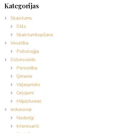
Kategorijas
Skaistums
Stils
Skaistumkopšana
Veselība
Psiholoģija
Dzīvesveids
Personība
Ģimene
Vaļasprieks
Ceļojumi
Mājdzīvnieki
Iedvesmai
Noderīgi
Interesanti