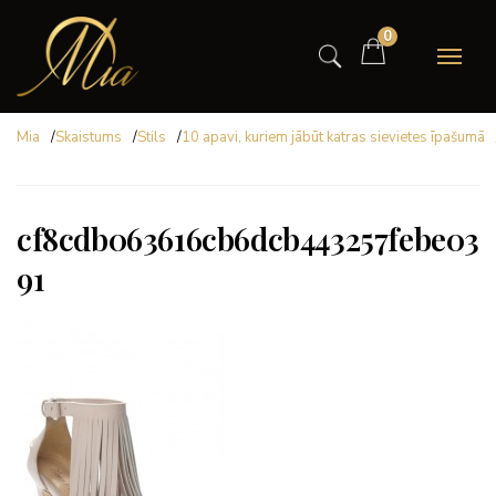
0
Mia
/
Skaistums
/
Stils
/
10 apavi, kuriem jābūt katras sievietes īpašumā
cf8cdb063616cb6dcb443257febe03
91