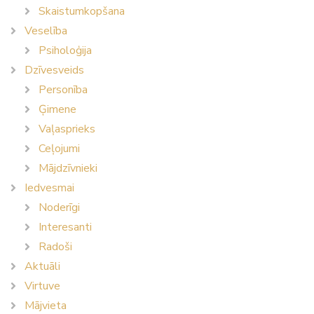
Skaistumkopšana
Veselība
Psiholoģija
Dzīvesveids
Personība
Ģimene
Vaļasprieks
Ceļojumi
Mājdzīvnieki
Iedvesmai
Noderīgi
Interesanti
Radoši
Aktuāli
Virtuve
Mājvieta