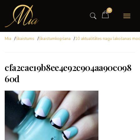
0
Mia
/
Skaistums
/
Skaistumkopšana
/
10 aktualitātes nagu lakošanas mo
cfa2cae19b8ee4e92c904aa90c098
60d