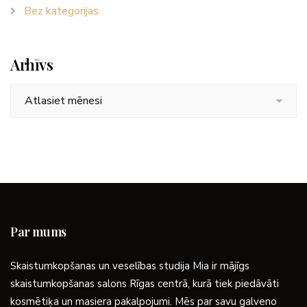
Bez kategorijas
Arhīvs
Arhīvs
Par mums
Skaistumkopšanas un veselības studija Mia ir mājīgs
skaistumkopšanas salons Rīgas centrā, kurā tiek piedāvāti
kosmētiķa un masiera pakalpojumi. Mēs par savu galveno