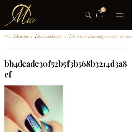
0
Mia
/
Skaistums
/
Skaistumkopšana
/
10 aktualitātes nagu lakošanas mo
bb4deade30f52b5f3b568b3214d3a8
ef