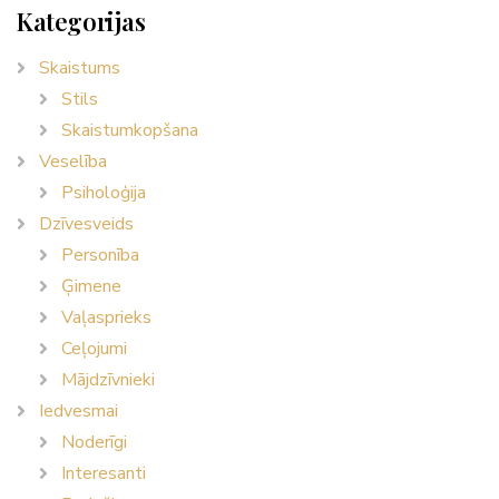
Kategorijas
Skaistums
Stils
Skaistumkopšana
Veselība
Psiholoģija
Dzīvesveids
Personība
Ģimene
Vaļasprieks
Ceļojumi
Mājdzīvnieki
Iedvesmai
Noderīgi
Interesanti