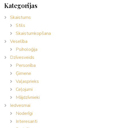
Kategorijas
Skaistums
Stils
Skaistumkopšana
Veselība
Psiholoģija
Dzīvesveids
Personība
Ģimene
Vaļasprieks
Ceļojumi
Mājdzīvnieki
Iedvesmai
Noderīgi
Interesanti