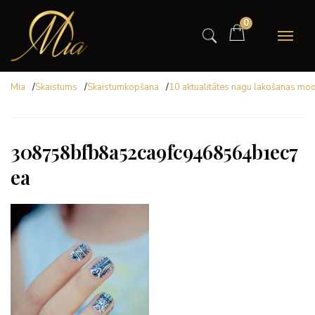
0
Mia
/
Skaistums
/
Skaistumkopšana
/
10 aktualitātes nagu lakošanas mo
308758bfb8a52ca9fc9468564b1ec7
ea