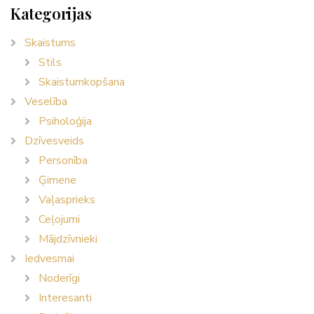
Kategorijas
Skaistums
Stils
Skaistumkopšana
Veselība
Psiholoģija
Dzīvesveids
Personība
Ģimene
Vaļasprieks
Ceļojumi
Mājdzīvnieki
Iedvesmai
Noderīgi
Interesanti