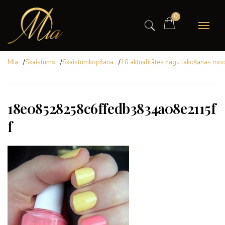
0
Mia
/
Skaistums
/
Skaistumkopšana
/
10 aktualitātes nagu lakošanas mo
18e08528258c6ffedb3834a08e2115f
f