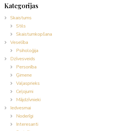
Kategorijas
Skaistums
Stils
Skaistumkopšana
Veselība
Psiholoģija
Dzīvesveids
Personība
Ģimene
Vaļasprieks
Ceļojumi
Mājdzīvnieki
Iedvesmai
Noderīgi
Interesanti