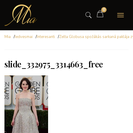
0
Mia
/
Iedvesmai
/
Interesanti
/
Zelta Globusa spožākās sarkanā paklāja 
slide_332975_3314663_free