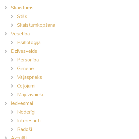
Skaistums
Stils
Skaistumkopšana
Veselība
Psiholoģija
Dzīvesveids
Personība
Ģimene
Vaļasprieks
Ceļojumi
Mājdzīvnieki
Iedvesmai
Noderīgi
Interesanti
Radoši
Aktuāli