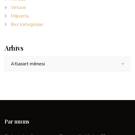
Virtuve
Mājvieta
Bez kategorijas
Arhīvs
Arhīvs
Par mums