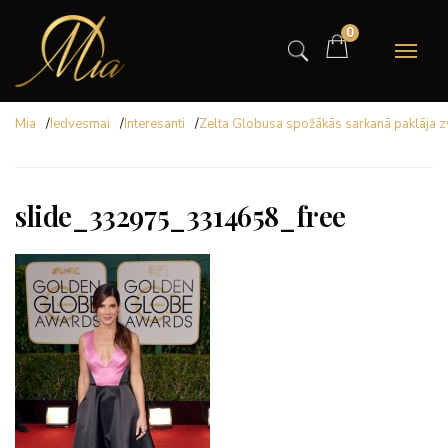
0
Mia
/
Iedvesmai
/
Interesanti
/
Zelta Globusa spožākās sarkanā paklāja 
slide_332975_3314658_free