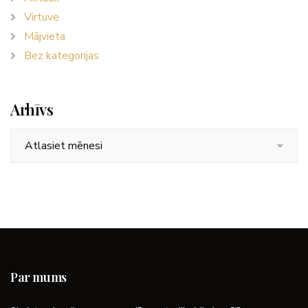
Virtuve
Mājvieta
Bez kategorijas
Arhīvs
Arhīvs
Par mums