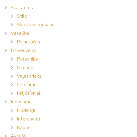
Skaistums
Stils
Skaistumkopšana
Veselība
Psiholoģija
Dzīvesveids
Personība
Ģimene
Vaļasprieks
Ceļojumi
Mājdzīvnieki
Iedvesmai
Noderīgi
Interesanti
Radoši
Aktuāli