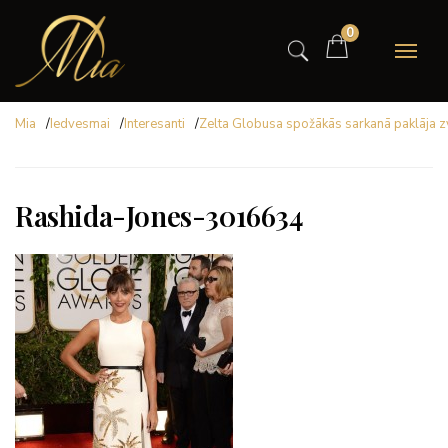
0
Mia
/
Iedvesmai
/
Interesanti
/
Zelta Globusa spožākās sarkanā paklāja 
Rashida-Jones-3016634