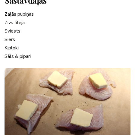
Sastāvdaļas
Zaļās pupiņas
Zivs fileja
Sviests
Siers
Ķiploki
Sāls & pipari