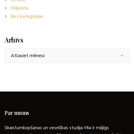
Mājvieta
Bez kategorijas
Arhīvs
Arhīvs
Par mums
Skaistumkopšanas un veselības studija Mia ir mājīgs