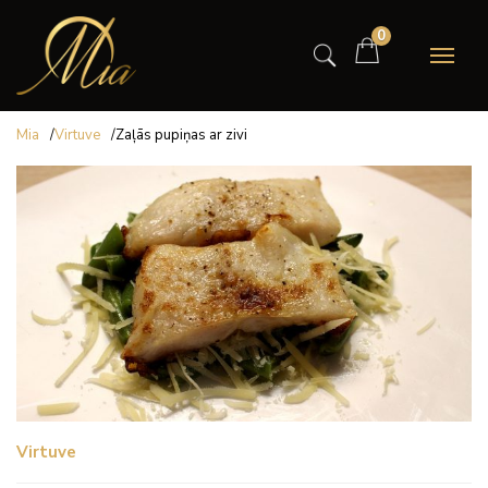
0
Mia
/
Virtuve
/
Zaļās pupiņas ar zivi
Virtuve