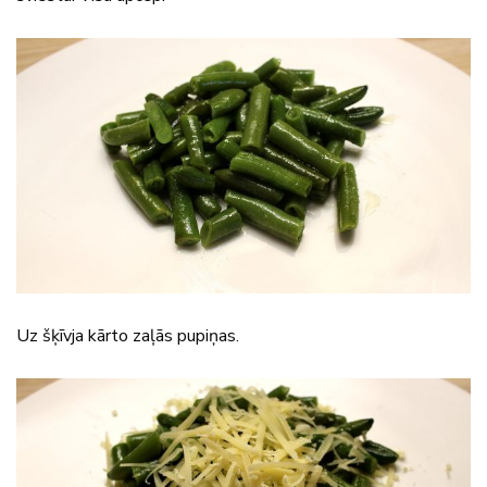
Uz šķīvja kārto zaļās pupiņas.