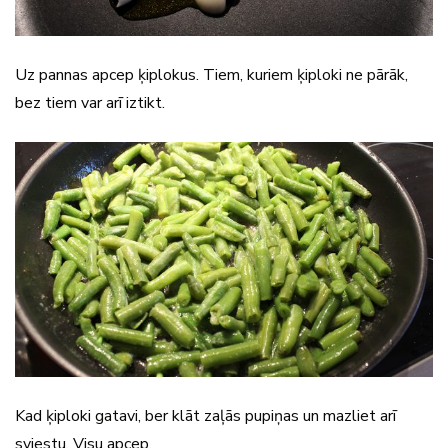
Uz pannas apcep ķiplokus. Tiem, kuriem ķiploki ne pārāk,
bez tiem var arī iztikt.
Kad ķiploki gatavi, ber klāt zaļās pupiņas un mazliet arī
sviestu. Visu apcep.