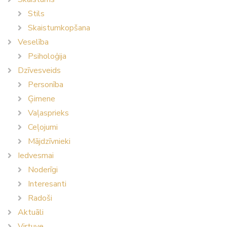
Stils
Skaistumkopšana
Veselība
Psiholoģija
Dzīvesveids
Personība
Ģimene
Vaļasprieks
Ceļojumi
Mājdzīvnieki
Iedvesmai
Noderīgi
Interesanti
Radoši
Aktuāli
Virtuve