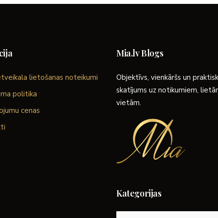
ija
Mia.lv Blogs
tveikala lietošanas noteikumi
Objektīvs, vienkāršs un praktis
skatījums uz notikumiem, liet
ma politika
vietām.
ojumu cenas
ti
Kategorijas
Kategorijas