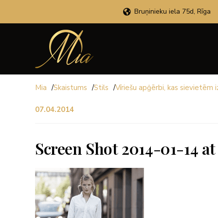
Bruņinieku iela 75d, Rīga
Mia
/
Skaistums
/
Stils
/
Vīriešu apģērbi, kas sievietēm 
07.04.2014
Screen Shot 2014-01-14 at 