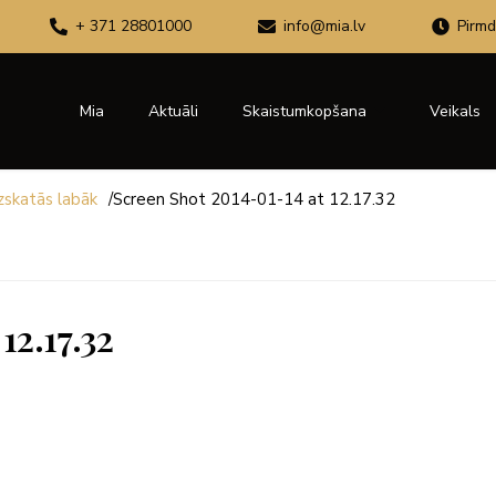
+ 371 28801000
info@mia.lv
Pirmd
Mia
Aktuāli
Skaistumkopšana
Veikals
izskatās labāk
/
Screen Shot 2014-01-14 at 12.17.32
12.17.32