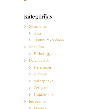
Kategorijas
Skaistums
Stils
Skaistumkopšana
Veselība
Psiholoģija
Dzīvesveids
Personība
Ģimene
Vaļasprieks
Ceļojumi
Mājdzīvnieki
Iedvesmai
Noderīgi