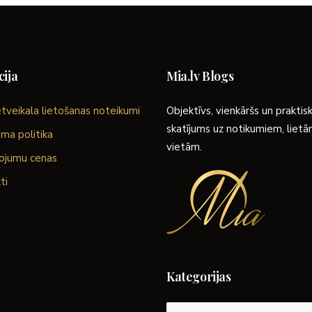
ija
Mia.lv Blogs
tveikala lietošanas noteikumi
Objektīvs, vienkāršs un praktis
skatījums uz notikumiem, liet
ma politika
vietām.
ojumu cenas
ti
Kategorijas
Kategorijas