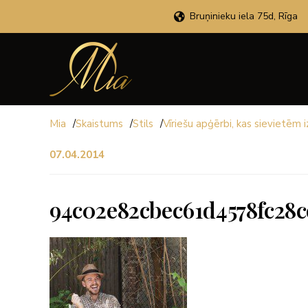
Bruņinieku iela 75d, Rīga
Mia
/
Skaistums
/
Stils
/
Vīriešu apģērbi, kas sievietēm 
07.04.2014
94c02e82cbec61d4578fc28c