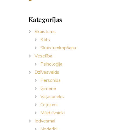
Kategorijas
Skaistums
Stils
Skaistumkopšana
Veselība
Psiholoģija
Dzīvesveids
Personība
Ģimene
Vaļasprieks
Ceļojumi
Mājdzīvnieki
Iedvesmai
Noderīgi