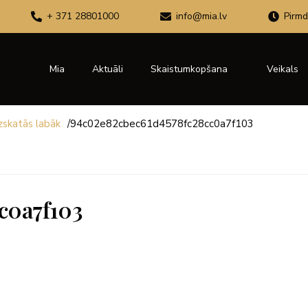
+ 371 28801000
info@mia.lv
Pirmd
Mia
Aktuāli
Skaistumkopšana
Veikals
izskatās labāk
/
94c02e82cbec61d4578fc28cc0a7f103
c0a7f103