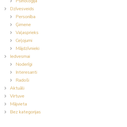
Psiholoģija
Dzīvesveids
Personība
Ģimene
Vaļasprieks
Ceļojumi
Mājdzīvnieki
Iedvesmai
Noderīgi
Interesanti
Radoši
Aktuāli
Virtuve
Mājvieta
Bez kategorijas