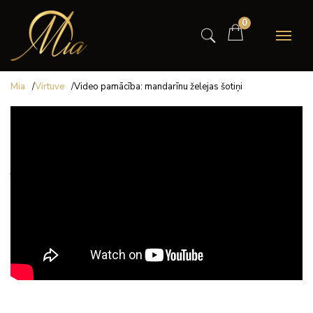
0
Mia
/
Virtuve
/
Video pamācība: mandarīnu želejas šotiņi
Virtuve
Video pamācība: mandarīnu
želejas šotiņi
Dalies ar šo bloga rakstu!