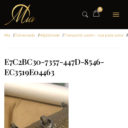
0
Mia
/
Dzīvesveids
/
Mājdzīvnieki
/
Transports sunim – viņa paša soma
/
E7C2BC30-7357-447D-8546-
EC3519E04463