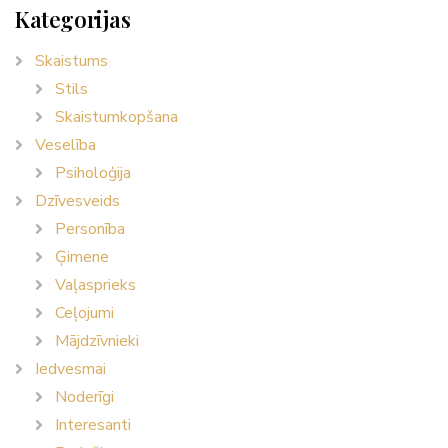
Kategorijas
Skaistums
Stils
Skaistumkopšana
Veselība
Psiholoģija
Dzīvesveids
Personība
Ģimene
Vaļasprieks
Ceļojumi
Mājdzīvnieki
Iedvesmai
Noderīgi
Interesanti