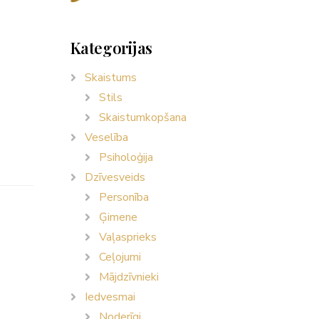
Kategorijas
Skaistums
Stils
Skaistumkopšana
Veselība
Psiholoģija
Dzīvesveids
Personība
Ģimene
Vaļasprieks
Ceļojumi
Mājdzīvnieki
Iedvesmai
Noderīgi