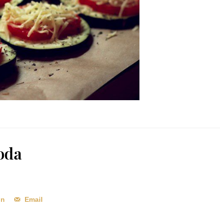
oda
In
Email