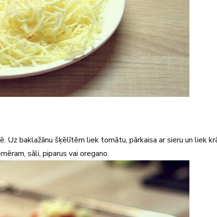
. Uz baklažānu šķēlītēm liek tomātu, pārkaisa ar sieru un liek kr
iemēram, sāli, piparus vai oregano.