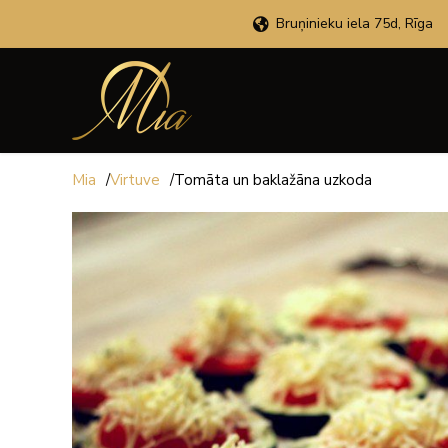
Bruņinieku iela 75d, Rīga
Mia
/
Virtuve
/
Tomāta un baklažāna uzkoda