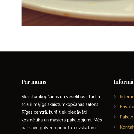
Par mums
Informāc
Skaistumkopšanas un veselības studija
Interne
Mia ir mājīgs skaistumkopšanas salons
Privātu
Rīgas centrā, kurā tiek piedāvāti
Pakalp
kosmētiķa un masiera pakalpojumi. Mēs
Kontak
par savu galveno prioritāti uzskatām