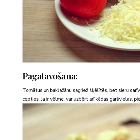
Pagatavošana:
Tomātus un baklažānu sagriež šķēlītēs, bet sieru sarīvē
cepties. Ja ir vēlme, var uzbērt arī kādas garšvielas, p