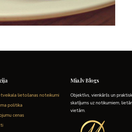
ija
Mia.lv Blogs
tveikala lietošanas noteikumi
Objektīvs, vienkāršs un praktis
skatījums uz notikumiem, liet
ma politika
vietām.
ojumu cenas
ti