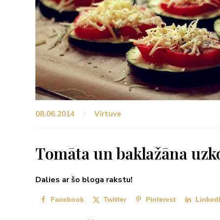
08.06.2014
Virtuve
Tomāta un baklažāna uzk
Dalies ar šo bloga rakstu!
Facebook
Twitter
Pinterest
Linked