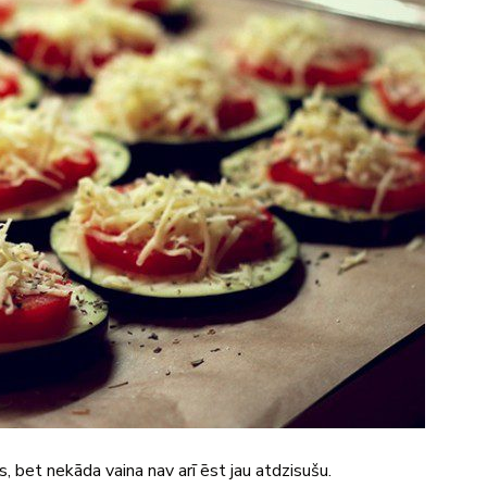
s, bet nekāda vaina nav arī ēst jau atdzisušu.