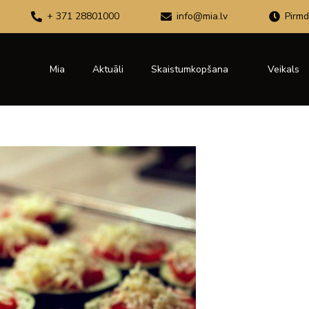
+ 371 28801000
info@mia.lv
Pirmd
Mia
Aktuāli
Skaistumkopšana
Veikals