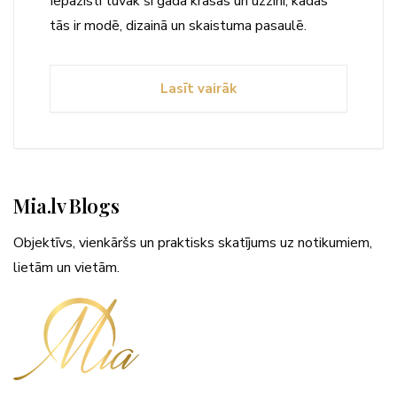
Iepazīsti tuvāk šī gada krāsas un uzzini, kādas
tās ir modē, dizainā un skaistuma pasaulē.
Lasīt vairāk
Mia.lv Blogs
Objektīvs, vienkāršs un praktisks skatījums uz notikumiem,
lietām un vietām.