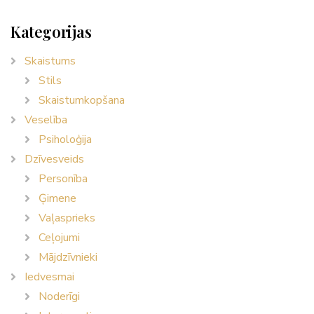
Kategorijas
Skaistums
Stils
Skaistumkopšana
Veselība
Psiholoģija
Dzīvesveids
Personība
Ģimene
Vaļasprieks
Ceļojumi
Mājdzīvnieki
Iedvesmai
Noderīgi