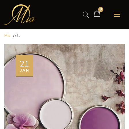
0
Mia
/
zils
21
JAN