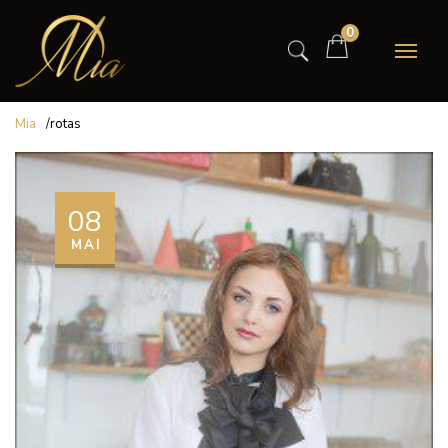
0
Mia
/
rotas
08
MAI