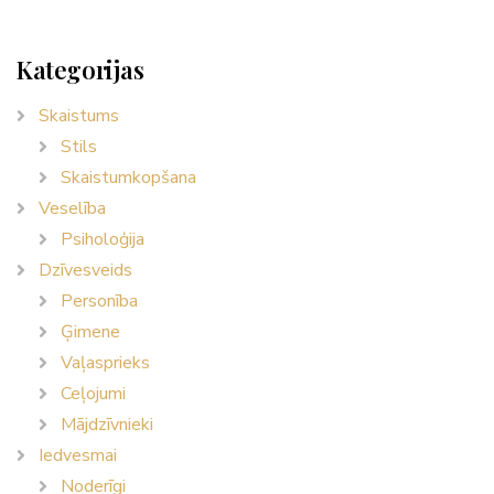
Kategorijas
Skaistums
Stils
Skaistumkopšana
Veselība
Psiholoģija
Dzīvesveids
Personība
Ģimene
Vaļasprieks
Ceļojumi
Mājdzīvnieki
Iedvesmai
Noderīgi