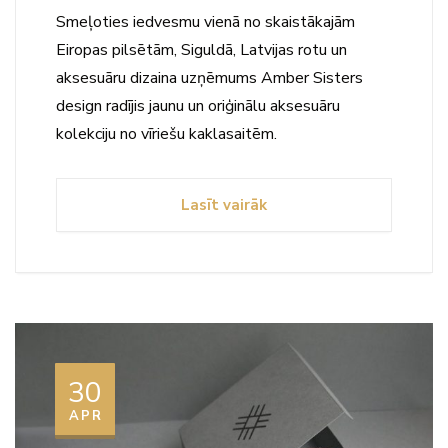
Smeļoties iedvesmu vienā no skaistākajām
Eiropas pilsētām, Siguldā, Latvijas rotu un
aksesuāru dizaina uzņēmums Amber Sisters
design radījis jaunu un oriģinālu aksesuāru
kolekciju no vīriešu kaklasaitēm.
Lasīt vairāk
30
APR