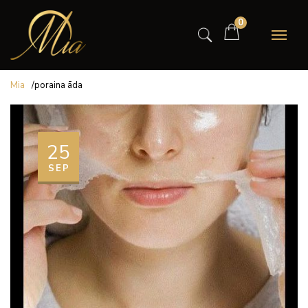
0
Mia
/
poraina āda
25
SEP