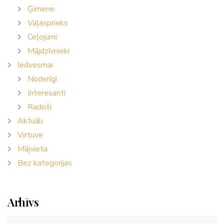
Ģimene
Vaļasprieks
Ceļojumi
Mājdzīvnieki
Iedvesmai
Noderīgi
Interesanti
Radoši
Aktuāli
Virtuve
Mājvieta
Bez kategorijas
Arhīvs
Arhīvs