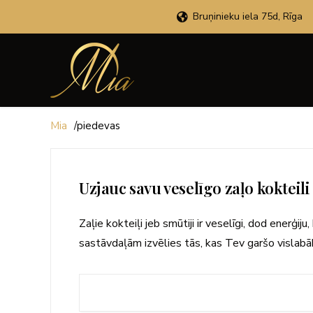
Bruņinieku iela 75d, Rīga
Mia
/
piedevas
Uzjauc savu veselīgo zaļo kokteili
Zaļie kokteiļi jeb smūtiji ir veselīgi, dod enerģi
sastāvdaļām izvēlies tās, kas Tev garšo vislabāk