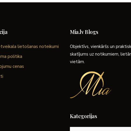
ija
Mia.lv Blogs
tveikala lietošanas noteikumi
Objektīvs, vienkāršs un praktis
skatījums uz notikumiem, liet
ma politika
vietām.
ojumu cenas
ti
Kategorijas
Kategorijas