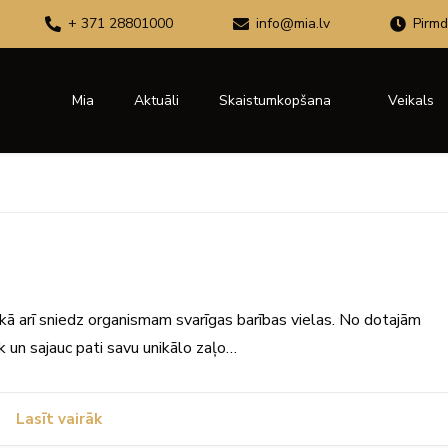
+ 371 28801000
info@mia.lv
Pirmd
Mia
Aktuāli
Skaistumkopšana
Veikals
ju, kā arī sniedz organismam svarīgas barības vielas. No dotajām
 un sajauc pati savu unikālo zaļo…
Lasīt vairāk