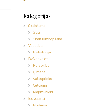
Kategorijas
Skaistums
Stils
Skaistumkopšana
Veselība
Psiholoģija
Dzīvesveids
Personība
Ģimene
Vaļasprieks
Ceļojumi
Mājdzīvnieki
Iedvesmai
Noderīgi