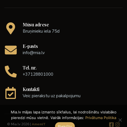
Mūsu adrese
Bruņinieku iela 75d
E-pasts
info@mia.lv
Tel. nr.
+37128801000
Kontakti
Veic pierakstu uz pakalpojumu
Mia.lv mājas lapa izmanto sīkfailus, lai nodrošinātu vislabāko
pieredzi mūsu vietnē. Vairāk informācijas:
Privātuma Politika
© Mia.lv 2026 |
AmemIT
Piekrītu