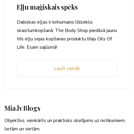
Eļļu maģiskais spēks
Dabiskas eļļas ir brīnumains līdzeklis
skaistumkopšanā. The Body Shop piedāvā jaunu
trīs eļļu sejas kopšanas produktu līniju Oils Of
Life. Esam sajūsmā!
Lasīt vairāk
Mia.lv Blogs
Objektīvs, vienkāršs un praktisks skatījums uz notikumiem,
lietām un vietām.