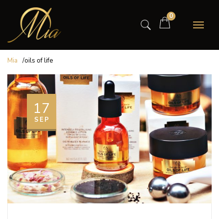
0
Mia
/
oils of life
17
SEP