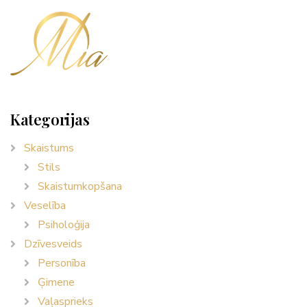
Kategorijas
Skaistums
Stils
Skaistumkopšana
Veselība
Psiholoģija
Dzīvesveids
Personība
Ģimene
Vaļasprieks