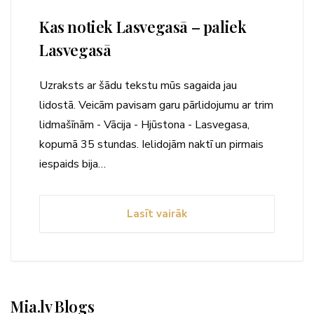
Kas notiek Lasvegasā – paliek
Lasvegasā
Uzraksts ar šādu tekstu mūs sagaida jau
lidostā. Veicām pavisam garu pārlidojumu ar trim
lidmašīnām - Vācija - Hjūstona - Lasvegasa,
kopumā 35 stundas. Ielidojām naktī un pirmais
iespaids bija…
Lasīt vairāk
Mia.lv Blogs