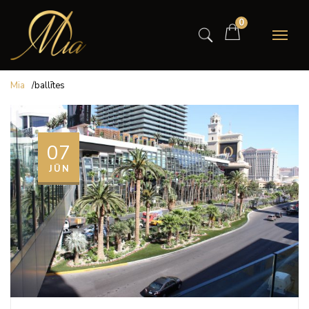
0
Mia
/
ballītes
07
JŪN