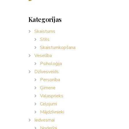
Kategorijas
Skaistums
Stils
Skaistumkopšana
Veselība
Psiholoģija
Dzīvesveids
Personība
Ģimene
Vaļasprieks
Ceļojumi
Mājdzīvnieki
Iedvesmai
Noderīgi