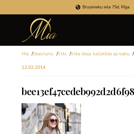
Bruņinieku iela 75d, Rīga
Mia
/
Skaistums
/
Stils
/
Stila ideja: kažokāda ap kaklu
/
12.02.2014
bee13ef47cedeb992d2d6f9