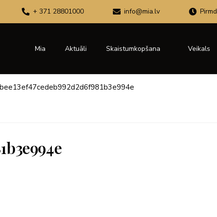
+ 371 28801000
info@mia.lv
Pirmd
Mia
Aktuāli
Skaistumkopšana
Veikals
bee13ef47cedeb992d2d6f981b3e994e
81b3e994e