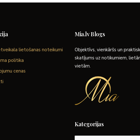
ija
Mia.lv Blogs
tveikala lietošanas noteikumi
Objektīvs, vienkāršs un praktis
skatījums uz notikumiem, liet
ma politika
vietām.
ojumu cenas
ti
Kategorijas
Kategorijas