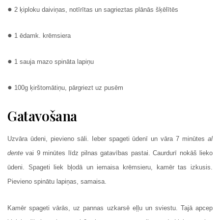
●
2 ķiploku daiviņas, notīrītas un sagrieztas plānās šķēlītēs
●
1 ēdamk. krēmsiera
●
1 sauja mazo spināta lapiņu
●
100g ķirštomātiņu, pārgriezt uz pusēm
Gatavošana
Uzvāra ūdeni, pievieno sāli. Ieber spageti ūdenī un vāra 7 minūtes
al
dente
vai 9 minūtes līdz pilnas gatavības pastai. Caurdurī nokāš lieko
ūdeni. Spageti liek bļodā un iemaisa krēmsieru, kamēr tas izkusis.
Pievieno spinātu lapiņas, samaisa.
Kamēr spageti vārās, uz pannas uzkarsē eļļu un sviestu. Tajā apcep