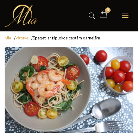
0
Mia
/
Virtuve
/
Spageti ar ķiplokos ceptām garnelēm