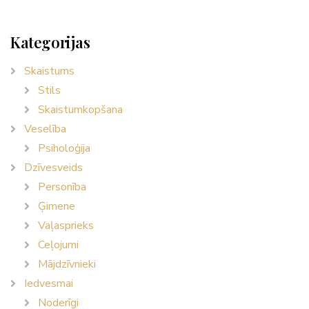
Kategorijas
Skaistums
Stils
Skaistumkopšana
Veselība
Psiholoģija
Dzīvesveids
Personība
Ģimene
Vaļasprieks
Ceļojumi
Mājdzīvnieki
Iedvesmai
Noderīgi