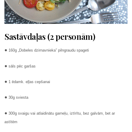
Sastāvdaļas (2 personām)
●
160g „Dobeles dzirnavnieka” pilngraudu spageti
●
sāls pēc garšas
●
1 ēdamk. eļļas cepšanai
●
30g sviesta
●
300g svaigu vai atlaidinātu garneļu, iztīrītu, bez galvām, bet ar
astītēm