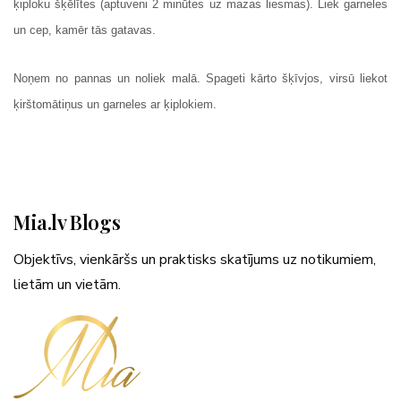
ķiploku šķēlītes (aptuveni 2 minūtes uz mazas liesmas). Liek garneles
un cep, kamēr tās gatavas.
Noņem no pannas un noliek malā. Spageti kārto šķīvjos, virsū liekot
ķirštomātiņus un garneles ar ķiplokiem.
Mia.lv Blogs
Objektīvs, vienkāršs un praktisks skatījums uz notikumiem,
lietām un vietām.