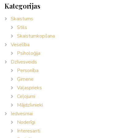
Kategorijas
Skaistums
Stils
Skaistumkopšana
Veselība
Psiholoģija
Dzīvesveids
Personība
Ģimene
Vaļasprieks
Ceļojumi
Mājdzīvnieki
Iedvesmai
Noderīgi
Interesanti