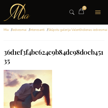
0
Mia
/
Iedvesmai
/
Interesanti
/
Skūpstu galerija Valentīndienas iedvesmai
36d1ef3f4bc624c9b84dc98d0cb451
35