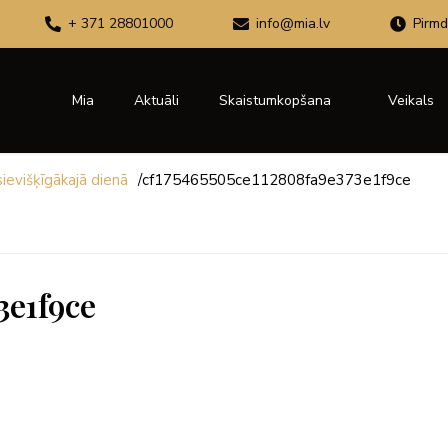
+ 371 28801000
info@mia.lv
Pirmd
Mia
Aktuāli
Skaistumkopšana
Veikals
ievišķīgākajā dienā
/
cf175465505ce112808fa9e373e1f9ce
3e1f9ce