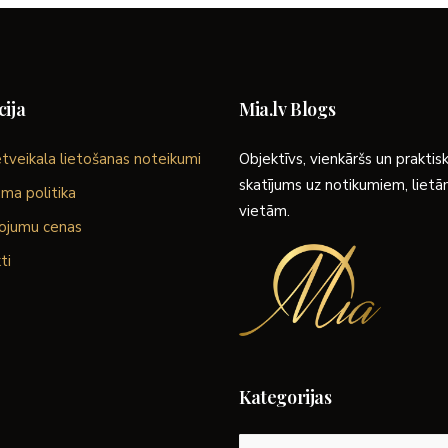
ija
Mia.lv Blogs
tveikala lietošanas noteikumi
Objektīvs, vienkāršs un praktis
skatījums uz notikumiem, liet
ma politika
vietām.
ojumu cenas
ti
Kategorijas
Kategorijas