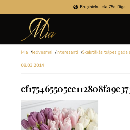
Bruņinieku iela 75d, Rīga
Mia
/
Iedvesmai
/
Interesanti
/
Skaistākās tulpes gada s
08.03.2014
cf175465505ce112808fa9e37