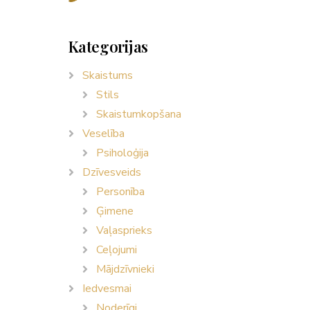
Kategorijas
Skaistums
Stils
Skaistumkopšana
Veselība
Psiholoģija
Dzīvesveids
Personība
Ģimene
Vaļasprieks
Ceļojumi
Mājdzīvnieki
Iedvesmai
Noderīgi