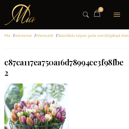
0
Mia
/
Iedvesmai
/
Interesanti
/
Skaistākās tulpes gada sievišķīgākajā dien
c87ca117ea750a16d78994ce3f98fbe
2