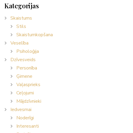
Kategorijas
Skaistums
Stils
Skaistumkopšana
Veselība
Psiholoģija
Dzīvesveids
Personība
Ģimene
Vaļasprieks
Ceļojumi
Mājdzīvnieki
Iedvesmai
Noderīgi
Interesanti