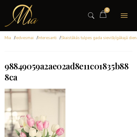
0
Mia
/
Iedvesmai
/
Interesanti
/
Skaistākās tulpes gada sievišķīgākajā dien
98849059a2ae02ad8e11c01835b88
8ca