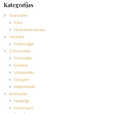
Kategorijas
Skaistums
Stils
Skaistumkopšana
Veselība
Psiholoģija
Dzīvesveids
Personība
Ģimene
Vaļasprieks
Ceļojumi
Mājdzīvnieki
Iedvesmai
Noderīgi
Interesanti