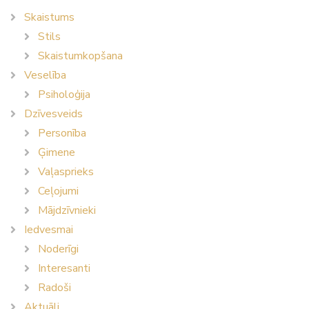
Skaistums
Stils
Skaistumkopšana
Veselība
Psiholoģija
Dzīvesveids
Personība
Ģimene
Vaļasprieks
Ceļojumi
Mājdzīvnieki
Iedvesmai
Noderīgi
Interesanti
Radoši
Aktuāli