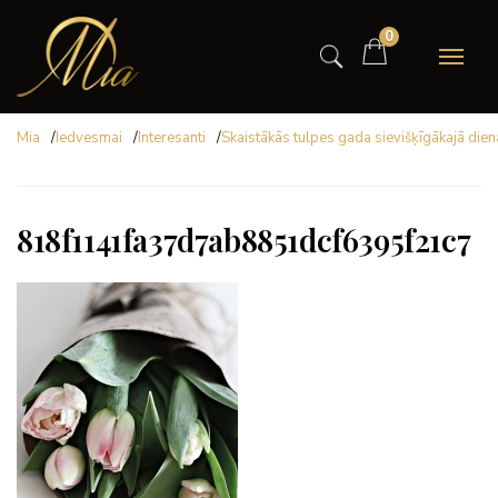
0
Mia
/
Iedvesmai
/
Interesanti
/
Skaistākās tulpes gada sievišķīgākajā dien
818f1141fa37d7ab8851dcf6395f21c7