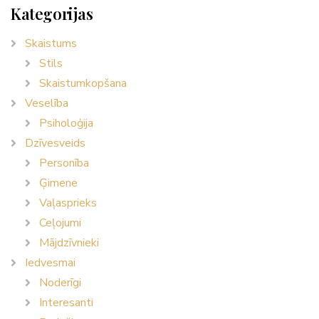
Kategorijas
Skaistums
Stils
Skaistumkopšana
Veselība
Psiholoģija
Dzīvesveids
Personība
Ģimene
Vaļasprieks
Ceļojumi
Mājdzīvnieki
Iedvesmai
Noderīgi
Interesanti