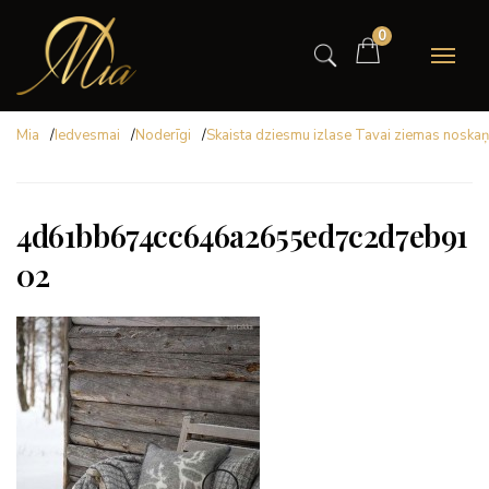
0
Mia
/
Iedvesmai
/
Noderīgi
/
Skaista dziesmu izlase Tavai ziemas noskaņ
4d61bb674cc646a2655ed7c2d7eb91
02