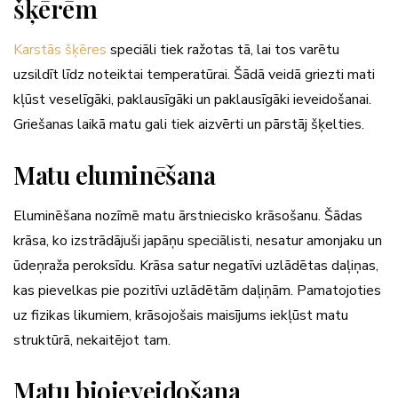
šķērēm
Karstās šķēres
speciāli tiek ražotas tā, lai tos varētu
uzsildīt līdz noteiktai temperatūrai. Šādā veidā griezti mati
kļūst veselīgāki, paklausīgāki un paklausīgāki ieveidošanai.
Griešanas laikā matu gali tiek aizvērti un pārstāj šķelties.
Matu eluminēšana
Eluminēšana nozīmē matu ārstniecisko krāsošanu. Šādas
krāsa, ko izstrādājuši japāņu speciālisti, nesatur amonjaku un
ūdeņraža peroksīdu. Krāsa satur negatīvi uzlādētas daļiņas,
kas pievelkas pie pozitīvi uzlādētām daļiņām. Pamatojoties
uz fizikas likumiem, krāsojošais maisījums iekļūst matu
struktūrā, nekaitējot tam.
Matu bioieveidošana