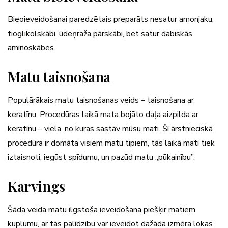
Bieoieveidošanai paredzētais preparāts nesatur amonjaku,
tioglikolskābi, ūdeņraža pārskābi, bet satur dabiskās
aminoskābes.
Matu taisnošana
Populārākais matu taisnošanas veids – taisnošana ar
keratīnu. Procedūras laikā mata bojāto daļa aizpilda ar
keratīnu – viela, no kuras sastāv mūsu mati. Šī ārstnieciskā
procedūra ir domāta visiem matu tipiem, tās laikā mati tiek
iztaisnoti, iegūst spīdumu, un pazūd matu „pūkainību”.
Karvings
Šāda veida matu ilgstoša ieveidošana piešķir matiem
kuplumu, ar tās palīdzību var ieveidot dažāda izmēra lokas