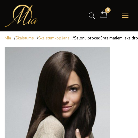
0
Mia
/
Skaistums
/
Skaistumkopšana
/
Salonu procedūras matiem: skaidro