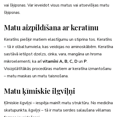
vai šķipsnas. Var ieveidot visus matus vai atsevišķas matu
šķipsnas.
Matu aizpildīšana ar keratīnu
Keratīns piešķir matiem elastīgumu un stiprina tos. Keratīns
– tā ir olbaltumviela, kas veidojas no aminoskābēm. Keratīna
sastāvā ietilpst dzelzs, cinka, vara, mangāna un hroma
mikroelementi, ka arī
vitamīni A, B, C, D
un
P
.
Visizplātītākās procedūras matiem ar keratīna izmantošanu
– matu maskas un matu taisnošana.
Matu ķīmiskie ilgviļņi
Ķīmiskie ilgviļņi – iespēja mainīt matu struktūru. No medicīna
skatupunkta, ilgviļņi – tā ir mata serdes salaušana vēlamas