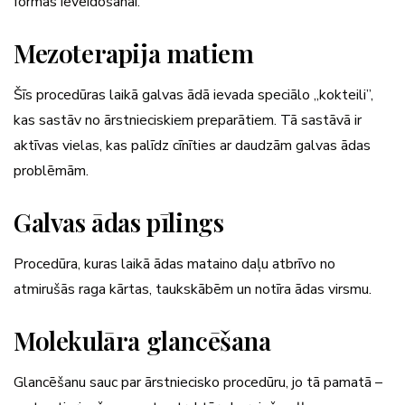
formas ieveidošanai.
Mezoterapija matiem
Šīs procedūras laikā galvas ādā ievada speciālo „kokteili”,
kas sastāv no ārstnieciskiem preparātiem. Tā sastāvā ir
aktīvas vielas, kas palīdz cīnīties ar daudzām galvas ādas
problēmām.
Galvas ādas pīlings
Procedūra, kuras laikā ādas mataino daļu atbrīvo no
atmirušās raga kārtas, taukskābēm un notīra ādas virsmu.
Molekulāra glancēšana
Glancēšanu sauc par ārstniecisko procedūru, jo tā pamatā –