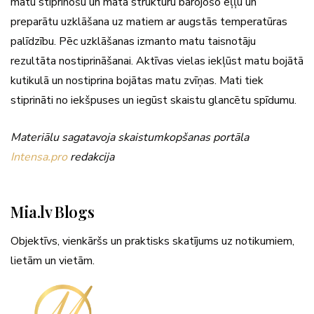
matu stiprinošu un mata struktūru barojošo eļļu un
preparātu uzklāšana uz matiem ar augstās temperatūras
palīdzību. Pēc uzklāšanas izmanto matu taisnotāju
rezultāta nostiprināšanai. Aktīvas vielas iekļūst matu bojātā
kutikulā un nostiprina bojātas matu zvīņas. Mati tiek
stiprināti no iekšpuses un iegūst skaistu glancētu spīdumu.
Materiālu sagatavoja skaistumkopšanas portāla
Intensa.pro
redakcija
Mia.lv Blogs
Objektīvs, vienkāršs un praktisks skatījums uz notikumiem,
lietām un vietām.