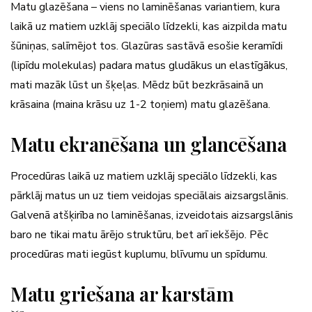
Matu glazēšana – viens no laminēšanas variantiem, kura
laikā uz matiem uzklāj speciālo līdzekli, kas aizpilda matu
šūniņas, salīmējot tos. Glazūras sastāvā esošie keramīdi
(lipīdu molekulas) padara matus gludākus un elastīgākus,
mati mazāk lūst un šķeļas. Mēdz būt bezkrāsainā un
krāsaina (maina krāsu uz 1-2 toņiem) matu glazēšana.
Matu ekranēšana un glancēšana
Procedūras laikā uz matiem uzklāj speciālo līdzekli, kas
pārklāj matus un uz tiem veidojas speciālais aizsargslānis.
Galvenā atšķirība no laminēšanas, izveidotais aizsargslānis
baro ne tikai matu ārējo struktūru, bet arī iekšējo. Pēc
procedūras mati iegūst kuplumu, blīvumu un spīdumu.
Matu griešana ar karstām