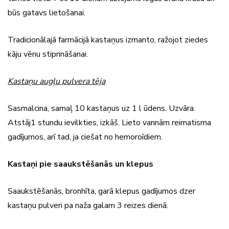
būs gatavs lietošanai.
Tradicionālajā farmācijā kastaņus izmanto, ražojot ziedes
kāju vēnu stiprināšanai.
Kastaņu augļu pulvera tē­ja
Sasmalcina, samaļ 10 kas­taņus uz 1 l ūdens. Uzvāra.
Atstāj1 stundu ievilkties, izkāš. Lieto vannām reimatisma
gadījumos, arī tad, ja ciešat no hemoroīdiem.
Kastaņi pie saaukstēšanās un klepus
Saaukstēšanās, bron­hī­ta, garā klepus gadījumos dzer
kastaņu pulveri pa naža galam 3 reizes die­nā.