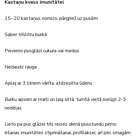
Kastaņu kvass imunitātei
15- 20 kastaņus nomizo, pārgriež uz pusēm
Saber trīslitru burkā
Pievieno pusglāzi cukura vai medus
Nedaudz rauga
Aplej ar 3 litriem vārīta, atdzesēta ūdens
Burku apsien ar marli un ļauj siltā, tumšā vietā norūgt 2-3
nedēļas
Lieto pa pus glāzei trīs reizes dienā pusstundu pirms
ēšanas imunitātes stiprināšanai, profilaksei, arī pēc smagām