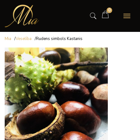
0
Mia
/
Veselība
/
Rudens simbols Kastanis