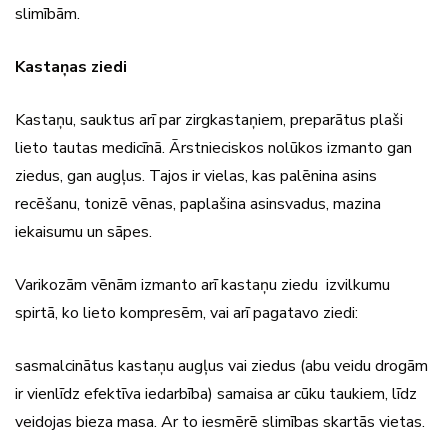
slimībām.
Kastaņas ziedi
Kastaņu, sauktus arī par zirgkastaņiem, preparātus plaši
lieto tautas medicīnā. Ārstnieciskos nolūkos izmanto gan
ziedus, gan augļus. Tajos ir vielas, kas palēnina asins
recēšanu, tonizē vēnas, paplašina asinsvadus, mazina
iekaisumu un sāpes.
Varikozām vēnām izmanto arī kastaņu ziedu izvilkumu
spirtā, ko lieto kompresēm, vai arī pagatavo ziedi:
sasmalcinātus kastaņu augļus vai ziedus (abu veidu drogām
ir vienlīdz efektīva iedarbība) samaisa ar cūku taukiem, līdz
veidojas bieza masa. Ar to iesmērē slimības skartās vietas.