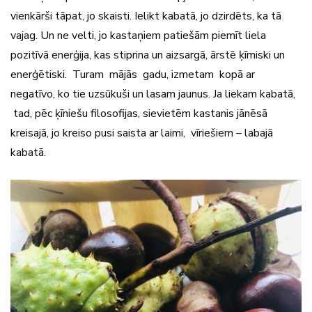
vienkārši tāpat, jo skaisti. Ielikt kabatā, jo dzirdēts, ka tā
vajag. Un ne velti, jo kastaņiem patiešām piemīt liela
pozitīvā enerģija, kas stiprina un aizsargā, ārstē ķ­ī­mis­ki un
enerģētiski. Turam mājās gadu, izmetam kopā ar
negatīvo, ko tie uzsūkuši un lasam jaunus. Ja liekam kabatā,
tad, pēc ķīniešu filosofijas, sievietēm kastanis jānēsā
kreisajā, jo kreiso pusi saista ar laimi, vīriešiem – labajā
kabatā.