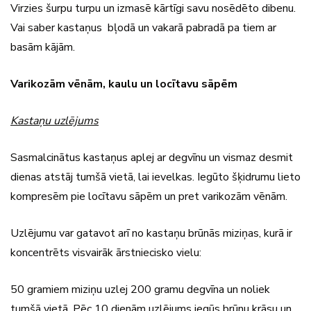
Virzies šurpu turpu un izmasē kārtīgi savu nosēdēto dibenu.
Vai saber kastaņus bļodā un vakarā pabradā pa tiem ar
basām kājām.
Varikozām vēnām, kaulu un locītavu sāpēm
Kastaņu uzlējums
Sasmalcinātus kastaņus aplej ar degvīnu un vismaz desmit
dienas atstāj tumšā vietā, lai ievelkas. Iegūto šķidrumu lieto
kompresēm pie locītavu sāpēm un pret varikozām vēnām.
Uzlējumu var gatavot arī no kastaņu brūnās miziņas, kurā ir
koncentrēts visvairāk ārstniecisko vielu:
50 gramiem miziņu uzlej 200 gramu degvīna un noliek
tumšā vietā. Pēc 10 dienām uzlējums iegūs brūnu krāsu un