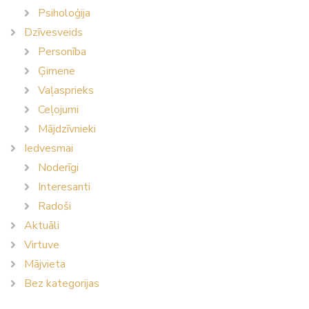
Psiholoģija
Dzīvesveids
Personība
Ģimene
Vaļasprieks
Ceļojumi
Mājdzīvnieki
Iedvesmai
Noderīgi
Interesanti
Radoši
Aktuāli
Virtuve
Mājvieta
Bez kategorijas