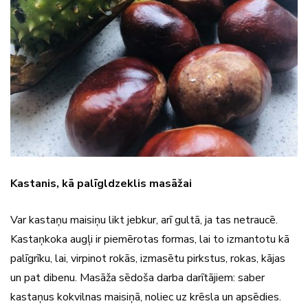
Kastanis, kā palīgldzeklis masāžai
Var kastaņu maisiņu likt jebkur, arī gultā, ja tas netraucē.
Kastaņkoka augļi ir piemērotas formas, lai to izmantotu kā
palīgrīku, lai, virpinot rokās, izmasētu pirkstus, rokas, kājas
un pat dibenu. Masāža sēdoša darba darītājiem: saber
kastaņus kokvilnas maisiņā, noliec uz krēsla un apsēdies.