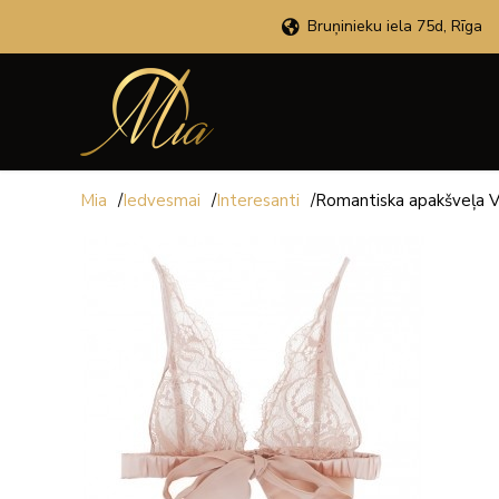
Bruņinieku iela 75d, Rīga
Mia
/
Iedvesmai
/
Interesanti
/
Romantiska apakšveļa V