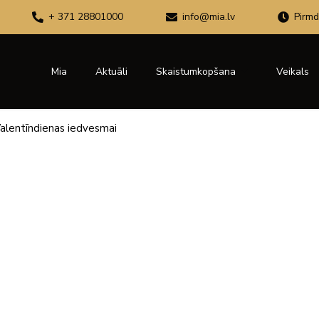
+ 371 28801000
info@mia.lv
Pirmd
Mia
Aktuāli
Skaistumkopšana
Veikals
alentīndienas iedvesmai