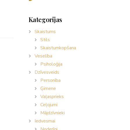
Kategorijas
Skaistums
Stils
Skaistumkopšana
Veselība
Psiholoģija
Dzīvesveids
Personība
Ģimene
Vaļasprieks
Ceļojumi
Mājdzīvnieki
Iedvesmai
Noderīgi