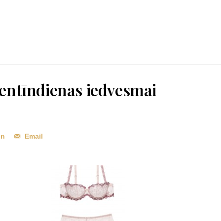
entīndienas iedvesmai
In
Email