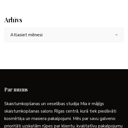
Arhīvs
Arhīvs
Par mums
Skaistumkopšanas un veselības studija Mia ir mājīgs
skaistumkopšanas salons Rīgas centrā, kurā tiek piedāvāti
kosmētiķa un masiera pakalpojumi. Mēs par savu galveno
prioritāti uzskatām rūpes par klientu, kvalitatīvu pakalpojumu