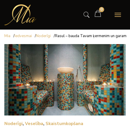
0
Mia
/
Iedvesmai
/
Noderīgi
/
Rasul – bauda Tavam ķermenim un garam
Noderīgi
,
Veselība
,
Skaistumkopšana