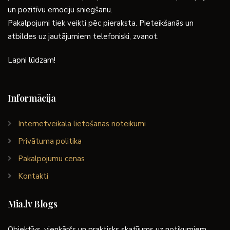
un pozitīvu emociju sniegšanu.
Pakalpojumi tiek veikti pēc pieraksta. Pieteikšanās un
atbildes uz jautājumiem telefoniski, zvanot.
Lapni lūdzam!
Informācija
Internetveikala lietošanas noteikumi
Privātuma politika
Pakalpojumu cenas
Kontakti
Mia.lv Blogs
Objektīvs, vienkāršs un praktisks skatījums uz notikumiem,