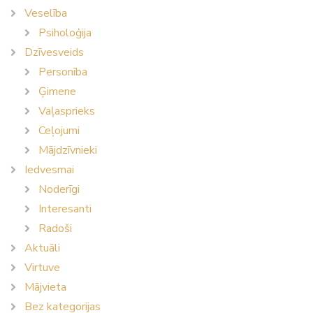
Veselība
Psiholoģija
Dzīvesveids
Personība
Ģimene
Vaļasprieks
Ceļojumi
Mājdzīvnieki
Iedvesmai
Noderīgi
Interesanti
Radoši
Aktuāli
Virtuve
Mājvieta
Bez kategorijas