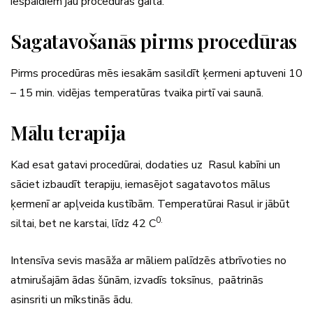
iespaidiem jau procedūras gaitā.
Sagatavošanās pirms procedūras
Pirms procedūras mēs iesakām sasildīt ķermeni aptuveni 10
– 15 min. vidējas temperatūras tvaika pirtī vai saunā.
Mālu terapija
Kad esat gatavi procedūrai, dodaties uz Rasul kabīni un
sāciet izbaudīt terapiju, iemasējot sagatavotos mālus
ķermenī ar apļveida kustībām. Temperatūrai Rasul ir jābūt
0.
siltai, bet ne karstai, līdz 42 C
Intensīva sevis masāža ar māliem palīdzēs atbrīvoties no
atmirušajām ādas šūnām, izvadīs toksīnus, paātrinās
asinsriti un mīkstinās ādu.