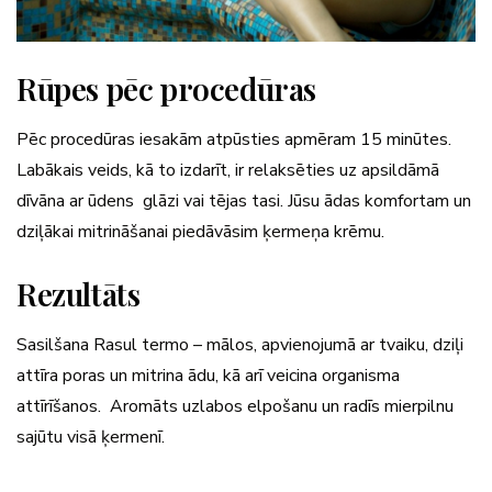
Rūpes pēc procedūras
Pēc procedūras iesakām atpūsties apmēram 15 minūtes.
Labākais veids, kā to izdarīt, ir relaksēties uz apsildāmā
dīvāna ar ūdens glāzi vai tējas tasi. Jūsu ādas komfortam un
dziļākai mitrināšanai piedāvāsim ķermeņa krēmu.
Rezultāts
Sasilšana Rasul termo – mālos, apvienojumā ar tvaiku, dziļi
attīra poras un mitrina ādu, kā arī veicina organisma
attīrīšanos. Aromāts uzlabos elpošanu un radīs mierpilnu
sajūtu visā ķermenī.