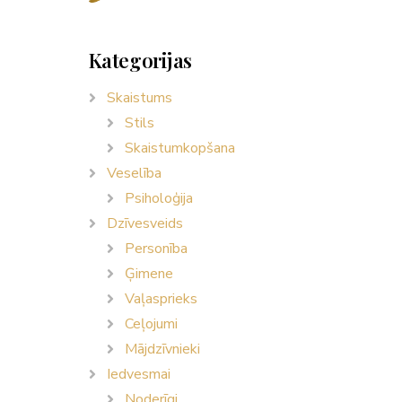
Kategorijas
Skaistums
Stils
Skaistumkopšana
Veselība
Psiholoģija
Dzīvesveids
Personība
Ģimene
Vaļasprieks
Ceļojumi
Mājdzīvnieki
Iedvesmai
Noderīgi