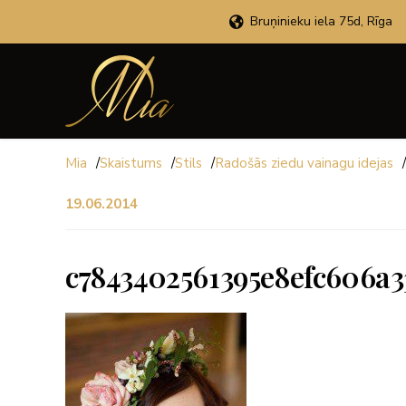
Bruņinieku iela 75d, Rīga
Mia
/
Skaistums
/
Stils
/
Radošās ziedu vainagu idejas
/
19.06.2014
c7843402561395e8efc606a3