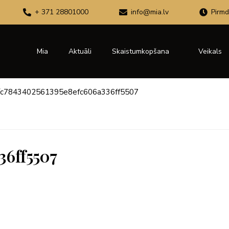
+ 371 28801000
info@mia.lv
Pirmd
Mia
Aktuāli
Skaistumkopšana
Veikals
c7843402561395e8efc606a336ff5507
36ff5507