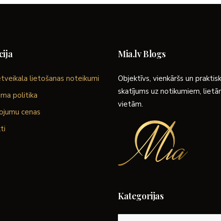
ija
Mia.lv Blogs
tveikala lietošanas noteikumi
Objektīvs, vienkāršs un praktis
skatījums uz notikumiem, liet
ma politika
vietām.
ojumu cenas
ti
Kategorijas
Kategorijas