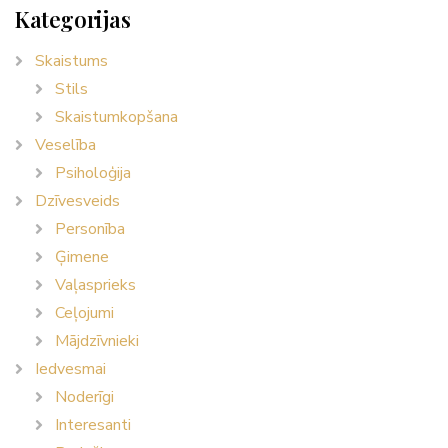
Kategorijas
Skaistums
Stils
Skaistumkopšana
Veselība
Psiholoģija
Dzīvesveids
Personība
Ģimene
Vaļasprieks
Ceļojumi
Mājdzīvnieki
Iedvesmai
Noderīgi
Interesanti