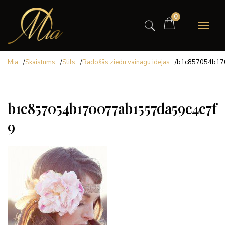
0
Mia
/
Skaistums
/
Stils
/
Radošās ziedu vainagu idejas
/
b1c857054b17
b1c857054b170077ab1557da59c4c7f
9