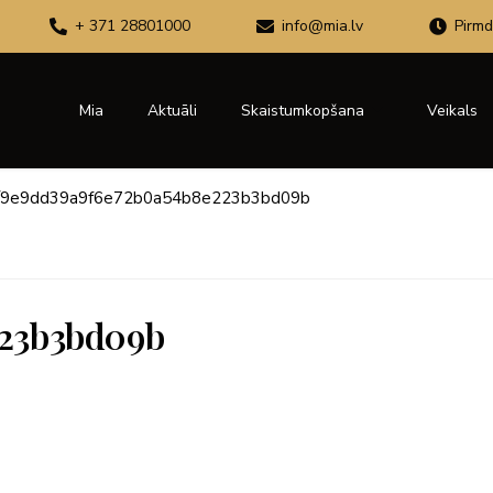
+ 371 28801000
info@mia.lv
Pirmd
Mia
Aktuāli
Skaistumkopšana
Veikals
9e9dd39a9f6e72b0a54b8e223b3bd09b
223b3bd09b