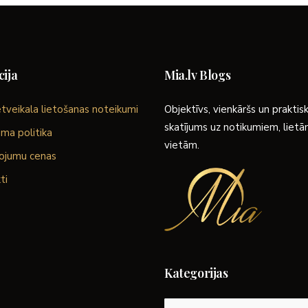
ija
Mia.lv Blogs
tveikala lietošanas noteikumi
Objektīvs, vienkāršs un praktis
skatījums uz notikumiem, liet
ma politika
vietām.
ojumu cenas
ti
Kategorijas
Kategorijas