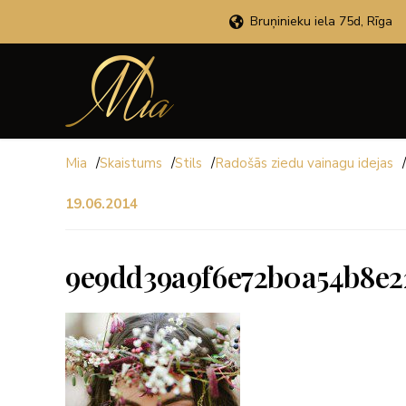
Bruņinieku iela 75d, Rīga
Mia
/
Skaistums
/
Stils
/
Radošās ziedu vainagu idejas
/
19.06.2014
9e9dd39a9f6e72b0a54b8e