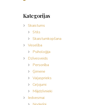
Kategorijas
Skaistums
Stils
Skaistumkopšana
Veselība
Psiholoģija
Dzīvesveids
Personība
Ģimene
Vaļasprieks
Ceļojumi
Mājdzīvnieki
Iedvesmai
Noderīgi