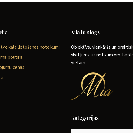
ija
Mia.lv Blogs
tveikala lietošanas noteikumi
Objektīvs, vienkāršs un praktis
skatījums uz notikumiem, liet
ma politika
vietām.
ojumu cenas
ti
Kategorijas
Kategorijas