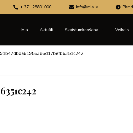
+ 371 28801000
info@mia.lv
Pirmd
Mia
Aktuāli
Skaistumkopšana
Veikals
91b47dbda61955386d17befb6351c242
6351c242