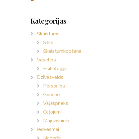
Kategorijas
Skaistums
Stils
Skaistumkopšana
Veselība
Psiholoģija
Dzīvesveids
Personība
Ģimene
Vaļasprieks
Ceļojumi
Mājdzīvnieki
Iedvesmai
Noderīgi