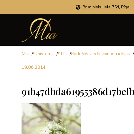
Bruņinieku iela 75d, Rīga
Mia
/
Skaistums
/
Stils
/
Radošās ziedu vainagu idejas
/
19.06.2014
91b47dbda61955386d17befb