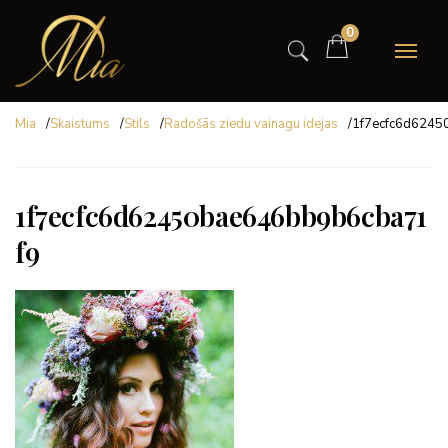
0
Mia
/
Skaistums
/
Stils
/
Radošās ziedu vainagu idejas
/
1f7ecfc6d6245
1f7ecfc6d62450bae646bb9b6cba71
f9