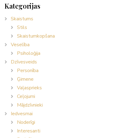
Kategorijas
Skaistums
Stils
Skaistumkopšana
Veselība
Psiholoģija
Dzīvesveids
Personība
Ģimene
Vaļasprieks
Ceļojumi
Mājdzīvnieki
Iedvesmai
Noderīgi
Interesanti