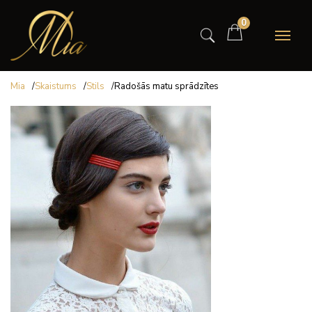
0
Mia
/
Skaistums
/
Stils
/
Radošās matu sprādzītes