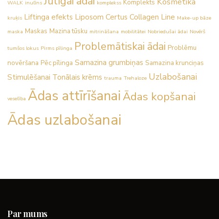
Jūtīgai ādai
Kosmētika
Komplekts
WALK
inulīns
komplekss
Liftinga efekts
Liposom Certus Collagen Line
kruķis
Make-up bāze
Maskas
Mazina tūsku
maska
mitrināšana
mobilitātei
Nobriedušai ādai
Novērš
Problemātiskai ādai
Problēmu
tumšos lokus
Pirms pīlinga
Samazina grumbiņas
novēršana
Pēc pīlinga
Samazina krunciņas
Uzlabošanai
Stimulēšanai
Tonālais krēms
trauma
Trehaloze
Ādas attīrīšanai
Ādas kopšanai
veselība
Ādas uzlabošanai
Par mums