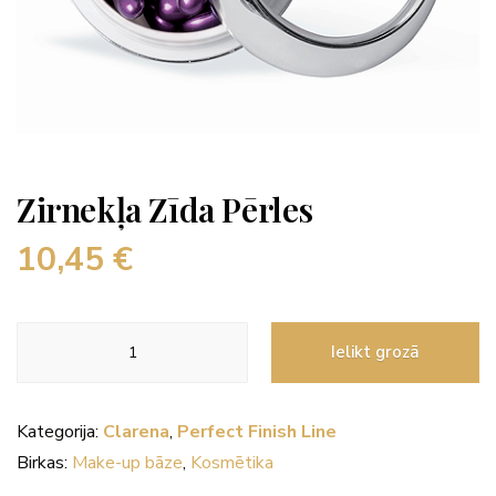
Zirnekļa Zīda Pērles
10,45
€
Zirnekļa
Ielikt grozā
Zīda
Pērles
daudzums
Kategorija:
Clarena
,
Perfect Finish Line
Birkas:
Make-up bāze
,
Kosmētika