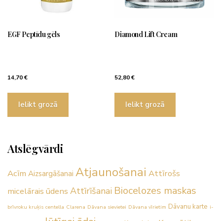
EGF Peptīdu gēls
Diamond Lift Cream
14,70
€
52,80
€
Ielikt grozā
Ielikt grozā
Atslēgvārdi
Atjaunošanai
Acīm
Attīrošs
Aizsargāšanai
Biocelozes maskas
Attīrīšanai
micelārais ūdens
Dāvanu karte
brīvroku kruķis
centella
Clarena
Dāvana sievietei
Dāvana vīrietim
i-