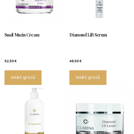
Snail Mucin Cream
Diamond Lift Serum
52,50
€
46,50
€
Ielikt grozā
Ielikt grozā