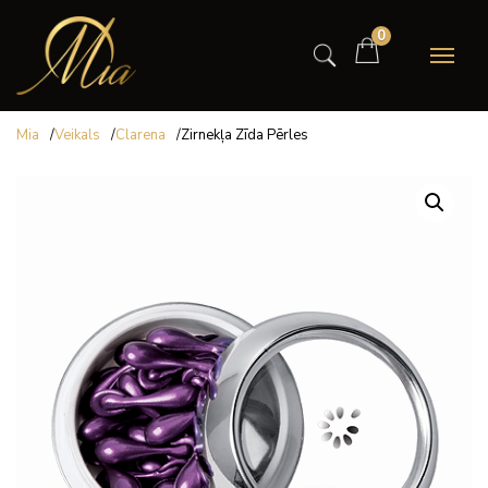
0
Mia
/
Veikals
/
Clarena
/
Zirnekļa Zīda Pērles