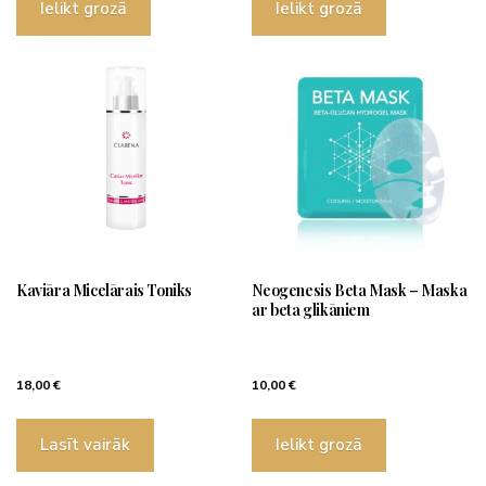
Ielikt grozā
Ielikt grozā
Kaviāra Micelārais Toniks
Neogenesis Beta Mask – Maska
ar beta glikāniem
18,00
€
10,00
€
Lasīt vairāk
Ielikt grozā