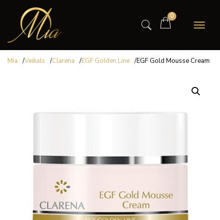
0
Mia
/
Veikals
/
Clarena
/
EGF Golden Line
/
EGF Gold Mousse Cream