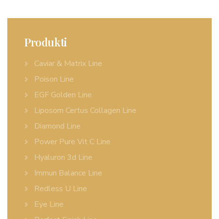
Produkti
Caviar & Matrix Line
Poison Line
EGF Golden Line
Liposom Certus Collagen Line
Diamond Line
Power Pure Vit C Line
Hyaluron 3d Line
Immun Balance Line
Redless U Line
Eye Line