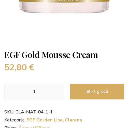
EGF Gold Mousse Cream
52,80
€
EGF
Ielikt grozā
Gold
Mousse
Cream
SKU:
CLA-MAT-04-1-1
daudzums
Kategorija:
EGF Golden Line
,
Clarena
Birkas:
Ādas attīrīšanai