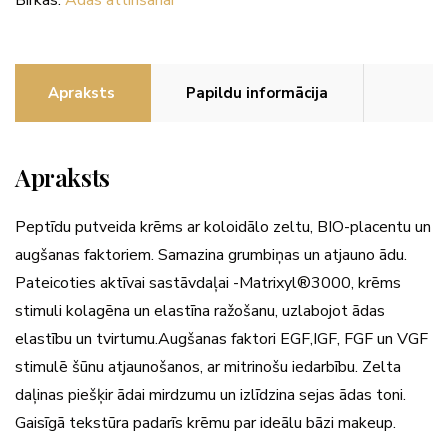
Apraksts
Papildu informācija
Apraksts
Peptīdu putveida krēms ar koloidālo zeltu, BIO-placentu un
augšanas faktoriem. Samazina grumbiņas un atjauno ādu.
Pateicoties aktīvai sastāvdaļai -Matrixyl®3000, krēms
stimuli kolagēna un elastīna ražošanu, uzlabojot ādas
elastību un tvirtumu.Augšanas faktori EGF,IGF, FGF un VGF
stimulē šūnu atjaunošanos, ar mitrinošu iedarbību. Zelta
daļinas piešķir ādai mirdzumu un izlīdzina sejas ādas toni.
Gaisīgā tekstūra padarīs krēmu par ideālu bāzi makeup.