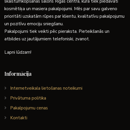
skaistumkopšanas salons Rīgas centrā, kurā tiek piedāvāti
kosmētiķa un masiera pakalpojumi. Mēs par savu galveno
prioritāti uzskatām rūpes par klientu, kvalitatīvu pakalpojumu
un pozitīvu emociju sniegšanu.
Pakalpojumi tiek veikti pēc pieraksta. Pieteikšanās un
atbildes uz jautājumiem telefoniski, zvanot.
Lapni lūdzam!
Informācija
Internetveikala lietošanas noteikumi
Privātuma politika
Pakalpojumu cenas
Kontakti