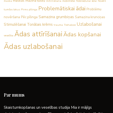
Maskas
Mazina tūsku
maska
mitrināšana
mobilitātei
Nobriedušai ādai
Novērš
Problemātiskai ādai
Problēmu
tumšos lokus
Pirms pīlinga
Samazina grumbiņas
novēršana
Pēc pīlinga
Samazina krunciņas
Uzlabošanai
Stimulēšanai
Tonālais krēms
trauma
Trehaloze
Ādas attīrīšanai
Ādas kopšanai
veselība
Ādas uzlabošanai
Par mums
Skaistumkopšanas un veselības studija Mia ir mājīgs