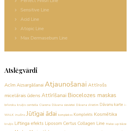
Perfect Finish Line
Sensitive Line
Acid Line
Atopic Line
Max Dermasebum Line
Atslēgvārdi
Atjaunošanai
Acīm
Attīrošs
Aizsargāšanai
Biocelozes maskas
Attīrīšanai
micelārais ūdens
Dāvanu karte
brīvroku kruķis
centella
Clarena
Dāvana sievietei
Dāvana vīrietim
i-
Jūtīgai ādai
Kosmētika
Komplekts
WALK
inulīns
komplekss
Liftinga efekts
Liposom Certus Collagen Line
kruķis
Make-up bāze