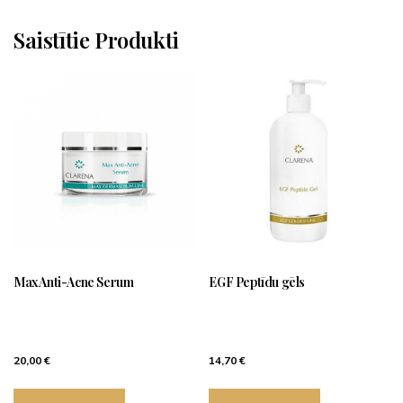
Saistītie Produkti
Max Anti-Acne Serum
EGF Peptīdu gēls
20,00
€
14,70
€