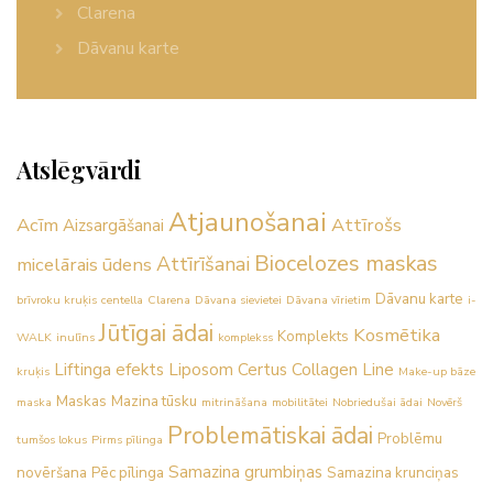
Clarena
Dāvanu karte
Atslēgvārdi
Atjaunošanai
Acīm
Attīrošs
Aizsargāšanai
Biocelozes maskas
Attīrīšanai
micelārais ūdens
Dāvanu karte
brīvroku kruķis
centella
Clarena
Dāvana sievietei
Dāvana vīrietim
i-
Jūtīgai ādai
Kosmētika
Komplekts
WALK
inulīns
komplekss
Liftinga efekts
Liposom Certus Collagen Line
kruķis
Make-up bāze
Maskas
Mazina tūsku
maska
mitrināšana
mobilitātei
Nobriedušai ādai
Novērš
Problemātiskai ādai
Problēmu
tumšos lokus
Pirms pīlinga
Samazina grumbiņas
novēršana
Pēc pīlinga
Samazina krunciņas