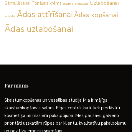
Uzlabošanai
Stimulēšanai
Tonālais krēms
trauma
Trehaloze
Ādas attīrīšanai
Ādas kopšanai
veselība
Ādas uzlabošanai
Par mums
Skaistumkopšanas un veselības studija Mia ir mājīgs
skaistumkopšanas salons Rīgas centrā, kurā tiek piedāvāti
kosmētiķa un masiera pakalpojumi. Mēs par savu galveno
prioritāti uzskatām rūpes par klientu, kvalitatīvu pakalpojumu
un pozitīvu emociju sniegšanu.