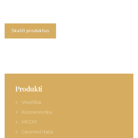
Skatīt produktus
Produkti
Veselībai
Kosmecevtika
MCCM
Caromed Italia