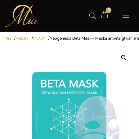
0
Mia
/
Veikals
/
MCCM
/
Neogenesis Beta Mask – Maska ar beta glikāniem