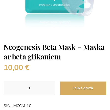
Neogenesis Beta Mask – Maska
ar beta glikāniem
10,00
€
Neogenesis
Ielikt grozā
Beta
Mask
-
SKU:
MCCM-10