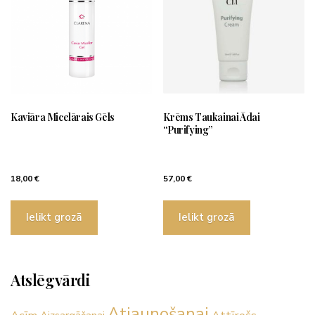
Kaviāra Micelārais Gēls
Krēms Taukainai Ādai
“Purifying”
18,00
€
57,00
€
Ielikt grozā
Ielikt grozā
Atslēgvārdi
Atjaunošanai