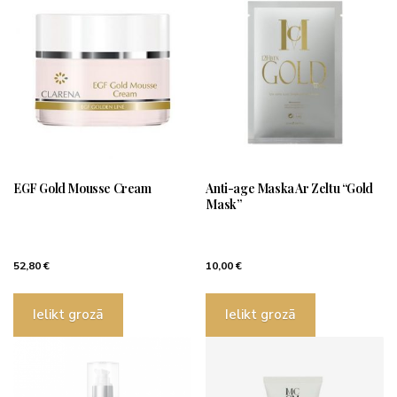
EGF Gold Mousse Cream
Anti-age Maska Ar Zeltu “Gold
Mask”
52,80
€
10,00
€
Ielikt grozā
Ielikt grozā