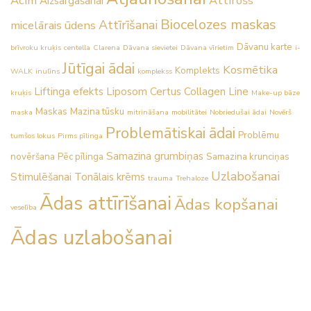
Acīm
Attīrošs
Aizsargāšanai
Biocelozes maskas
Attīrīšanai
micelārais ūdens
Dāvanu karte
brīvroku kruķis
centella
Clarena
Dāvana sievietei
Dāvana vīrietim
i-
Jūtīgai ādai
Kosmētika
Komplekts
WALK
inulīns
komplekss
Liftinga efekts
Liposom Certus Collagen Line
kruķis
Make-up bāze
Maskas
Mazina tūsku
maska
mitrināšana
mobilitātei
Nobriedušai ādai
Novērš
Problemātiskai ādai
Problēmu
tumšos lokus
Pirms pīlinga
Samazina grumbiņas
novēršana
Pēc pīlinga
Samazina krunciņas
Uzlabošanai
Stimulēšanai
Tonālais krēms
trauma
Trehaloze
Ādas attīrīšanai
Ādas kopšanai
veselība
Ādas uzlabošanai