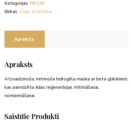
Maska
Kategorijas:
MCCM
ar
Birkas:
Ādas attīrīšanai
beta
glikāniem
daudzums
Apraksts
Apraksts
Atsvaidzinoša, mitrinoša hidrogēla maska ar beta-glikāniem,
kas paredzēta ādas reģenerācijai, mitrināšanai,
nomierināšanai.
Saistītie Produkti