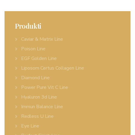
Produkti
Caviar & Matrix Line
Poison Line
EGF Golden Line
Liposom Certus Collagen Line
Diamond Line
Power Pure Vit C Line
Hyaluron 3d Line
Immun Balance Line
Redless U Line
Eye Line