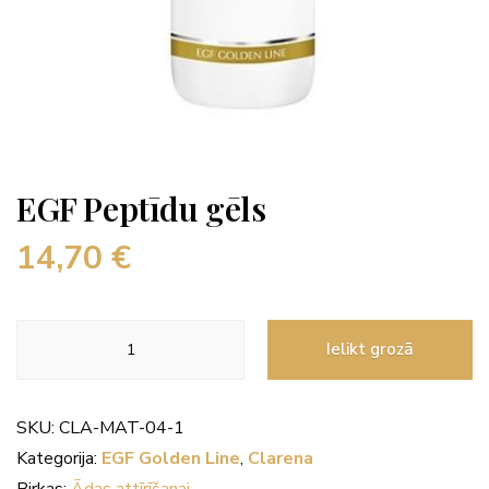
EGF Peptīdu gēls
14,70
€
EGF
Ielikt grozā
Peptīdu
gēls
daudzums
SKU:
CLA-MAT-04-1
Kategorija:
EGF Golden Line
,
Clarena
Birkas:
Ādas attīrīšanai