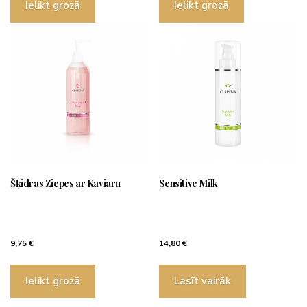
Ielikt grozā
Ielikt grozā
Šķidras Ziepes ar Kaviāru
Sensitive Milk
9,75
€
14,80
€
Ielikt grozā
Lasīt vairāk