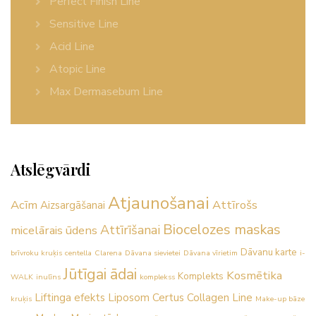
Perfect Finish Line
Sensitive Line
Acid Line
Atopic Line
Max Dermasebum Line
Atslēgvārdi
Atjaunošanai
Acīm
Attīrošs
Aizsargāšanai
Biocelozes maskas
Attīrīšanai
micelārais ūdens
Dāvanu karte
brīvroku kruķis
centella
Clarena
Dāvana sievietei
Dāvana vīrietim
i-
Jūtīgai ādai
Kosmētika
Komplekts
WALK
inulīns
komplekss
Liftinga efekts
Liposom Certus Collagen Line
kruķis
Make-up bāze