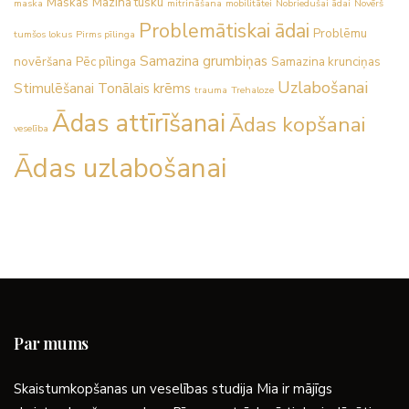
Maskas
Mazina tūsku
maska
mitrināšana
mobilitātei
Nobriedušai ādai
Novērš
Problemātiskai ādai
Problēmu
tumšos lokus
Pirms pīlinga
Samazina grumbiņas
novēršana
Pēc pīlinga
Samazina krunciņas
Uzlabošanai
Stimulēšanai
Tonālais krēms
trauma
Trehaloze
Ādas attīrīšanai
Ādas kopšanai
veselība
Ādas uzlabošanai
Par mums
Skaistumkopšanas un veselības studija Mia ir mājīgs