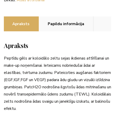
Apraksts
Papildu informācija
Apraksts
Peptīdu gēls ar koloidālo zeltu sejas ikdienas attīrīšanai un
make-up noņemšanai. Ieteicams nobriedušai ādai ar
elastības, tvirtuma zudumu. Pateicoties augšanas faktoriem
(EGF,IGF,FGF un VEGF) padara ādu gludu un vizuāli izlīdzina
grumbiņas. PatcH2O nodrošina ilgstošu ādas mitrinašanu un
novērš transepidermālo ūdens zudumu (TEWL). Koloidālais
zelts nodrošina ādas svaigu un janeklīgu izskatu, ar balinošu
efektu.