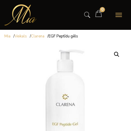
0
Mia
/
Veikals
/
Clarena
/
EGF Peptīdu gēls