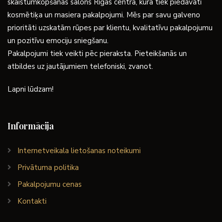
skaistumkopšanas salons Rīgas centrā, kurā tiek piedāvāti
kosmētiķa un masiera pakalpojumi. Mēs par savu galveno
prioritāti uzskatām rūpes par klientu, kvalitatīvu pakalpojumu
un pozitīvu emociju sniegšanu.
Pakalpojumi tiek veikti pēc pieraksta. Pieteikšanās un
atbildes uz jautājumiem telefoniski, zvanot.
Lapni lūdzam!
Informācija
Internetveikala lietošanas noteikumi
Privātuma politika
Pakalpojumu cenas
Kontakti