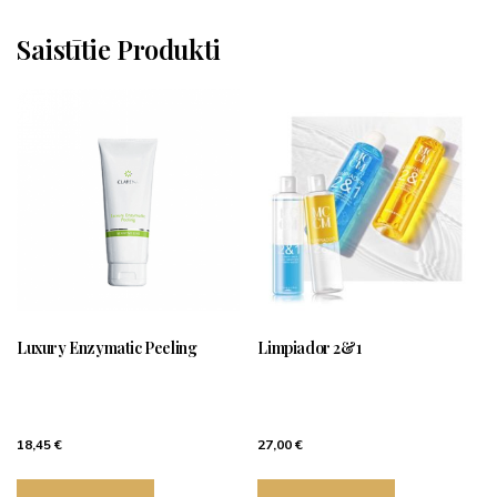
Saistītie Produkti
Luxury Enzymatic Peeling
Limpiador 2&1
18,45
€
27,00
€