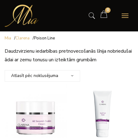
0
Mia
/
Clarena
/
Poison Line
Daudzvirzienu iedarbības pretnovecošanās līnija nobriedušai
ādai ar zemu tonusu un izteiktām grumbām