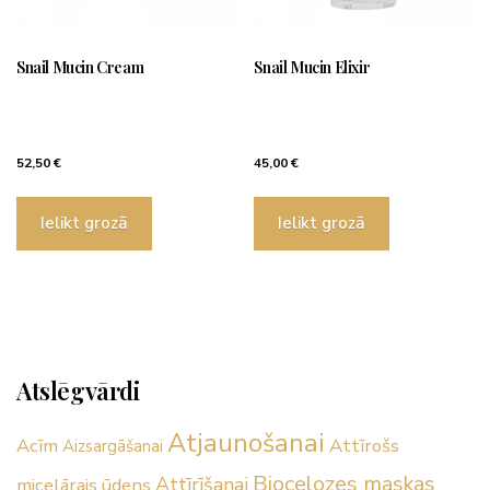
Snail Mucin Cream
Snail Mucin Elixir
52,50
€
45,00
€
Ielikt grozā
Ielikt grozā
Atslēgvārdi
Atjaunošanai
Acīm
Attīrošs
Aizsargāšanai
Biocelozes maskas
Attīrīšanai
micelārais ūdens