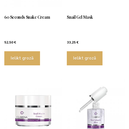
60 Seconds Snake Cream
Snail Gel Mask
52,50
€
33,25
€
Ielikt grozā
Ielikt grozā