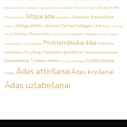
Dāvanu karte
brīvroku kruķis
centella
Clarena
Dāvana sievietei
Dāvana vīrietim
i-
Jūtīgai ādai
Kosmētika
Komplekts
WALK
inulīns
komplekss
Liftinga efekts
Liposom Certus Collagen Line
kruķis
Make-up bāze
Maskas
Mazina tūsku
maska
mitrināšana
mobilitātei
Nobriedušai ādai
Novērš
Problemātiskai ādai
Problēmu
tumšos lokus
Pirms pīlinga
Samazina grumbiņas
novēršana
Pēc pīlinga
Samazina krunciņas
Uzlabošanai
Stimulēšanai
Tonālais krēms
trauma
Trehaloze
Ādas attīrīšanai
Ādas kopšanai
veselība
Ādas uzlabošanai