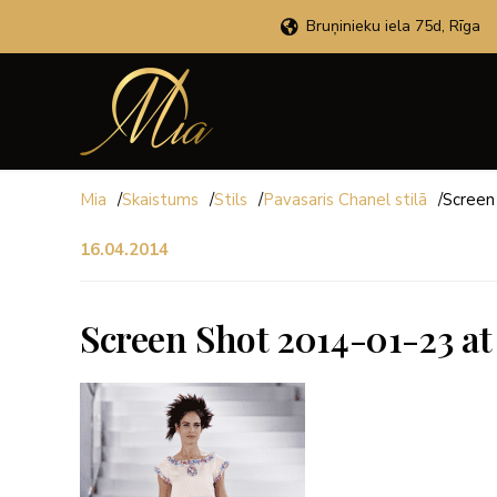
Bruņinieku iela 75d, Rīga
Mia
/
Skaistums
/
Stils
/
Pavasaris Chanel stilā
/
Screen
16.04.2014
Screen Shot 2014-01-23 at 